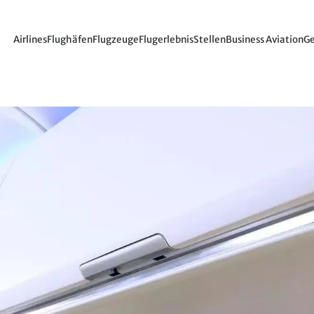
Airlines
Flughäfen
Flugzeuge
Flugerlebnis
Stellen
Business Aviation
Ge