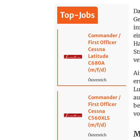
Da
Top-Jobs
Ge
in
ei
Commander /
First Officer
Ha
Cessna
St
Latitude
ve
C680A
(m/f/d)
Ai
er
Österreich
Lu
au
Commander /
First Officer
be
Cessna
vo
C560XLS
(m/f/d)
M
Österreich