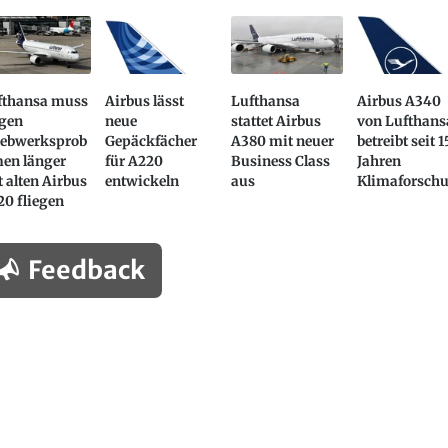
fthansa muss
Airbus lässt
Lufthansa
Airbus A340
gen
neue
stattet Airbus
von Lufthans
iebwerksprob
Gepäckfächer
A380 mit neuer
betreibt seit 1
men länger
für A220
Business Class
Jahren
 alten Airbus
entwickeln
aus
Klimaforsch
0 fliegen
Feedback