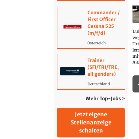
Commander /
First Officer
Cessna 525
Lu
(m/f/d)
we
Österreich
Tr
le
mit
Trainer
A32
(SFI/TRI/TRE,
all genders)
Deutschland
Mehr Top-Jobs >
Jetzt eigene
Stellenanzeige
schalten