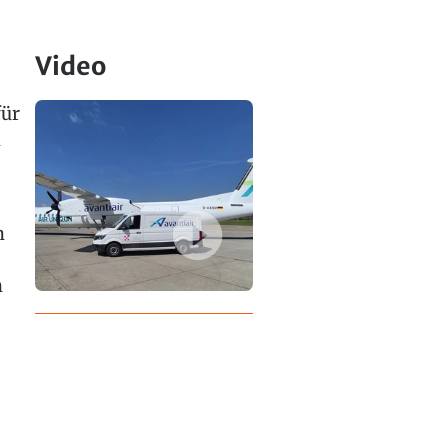
Video
für
n
n
n