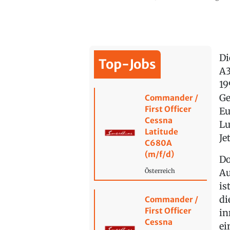
Di
Top-Jobs
A3
19
Ge
Commander /
First Officer
Eu
Cessna
Lu
Latitude
Je
C680A
(m/f/d)
Do
Au
Österreich
is
di
Commander /
First Officer
in
Cessna
ei