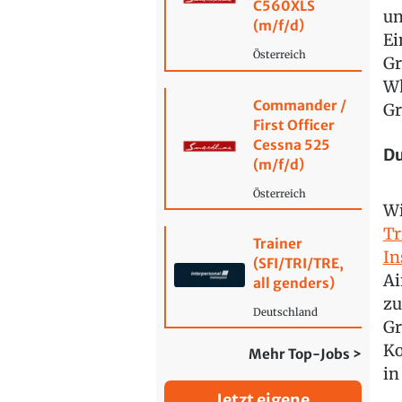
C560XLS
un
(m/f/d)
Ei
Österreich
Gr
Wh
Commander /
Gr
First Officer
Cessna 525
Du
(m/f/d)
Österreich
Wi
Tr
Trainer
In
(SFI/TRI/TRE,
Ai
all genders)
zu
Deutschland
Gr
Ko
Mehr Top-Jobs >
in
Jetzt eigene