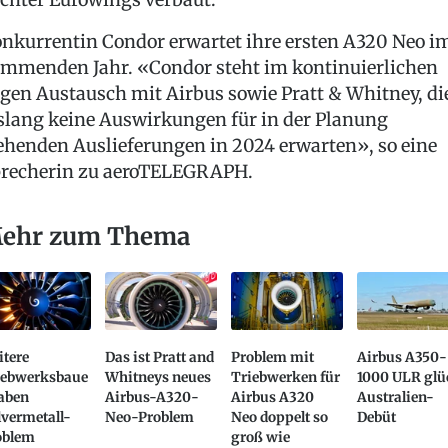
nkurrentin Condor erwartet ihre ersten A320 Neo i
mmenden Jahr. «Condor steht im kontinuierlichen
gen Austausch mit Airbus sowie Pratt & Whitney, di
slang keine Auswirkungen für in der Planung
ehenden Auslieferungen in 2024 erwarten», so eine
recherin zu aeroTELEGRAPH.
ehr zum Thema
itere
Das ist Pratt and
Problem mit
Airbus A350-
iebwerksbaue
Whitneys neues
Triebwerken für
1000 ULR glü
haben
Airbus-A320-
Airbus A320
Australien-
vermetall-
Neo-Problem
Neo doppelt so
Debüt
oblem
groß wie