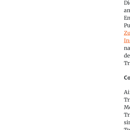
Di
am
En
Pu
Zu
In
na
de
Tr
Co
Ai
Tr
Mo
Tr
si
To