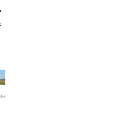
m
e
ckt