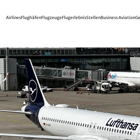
Airlines
Flughäfen
Flugzeuge
Flugerlebnis
Stellen
Business Aviation
Ge