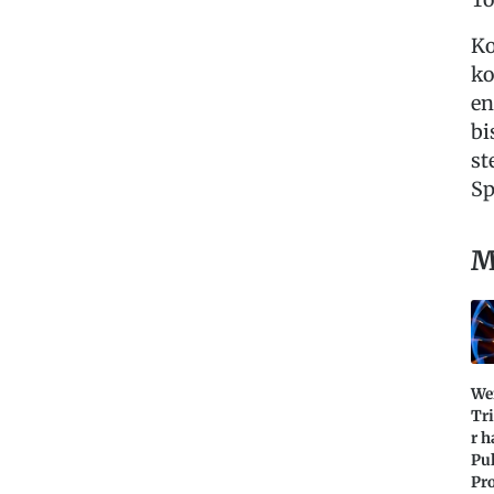
Ko
ko
en
bi
st
Sp
M
We
Tr
r 
Pul
Pr