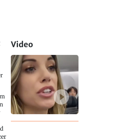
g
Video
r
im
en
r
nd
ger