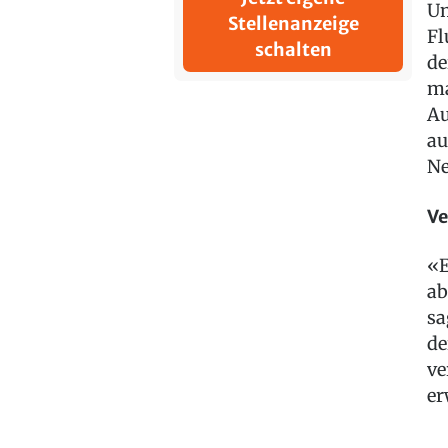
Um
Stellenanzeige
Fl
schalten
de
ma
Au
au
Ne
Ve
«E
ab
sa
de
ve
er