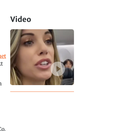
Video
met
kt
m
Co.