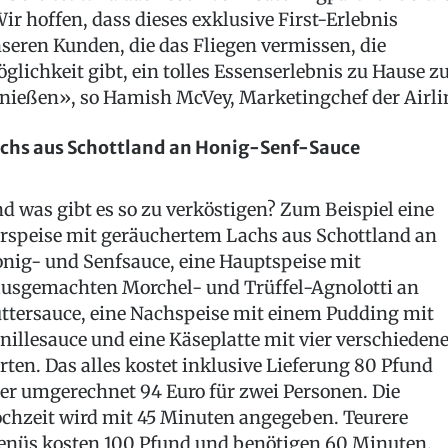
ir hoffen, dass dieses exklusive First-Erlebnis
seren Kunden, die das Fliegen vermissen, die
glichkeit gibt, ein tolles Essenserlebnis zu Hause z
nießen», so Hamish McVey, Marketingchef der Airli
chs aus Schottland an Honig-Senf-Sauce
d was gibt es so zu verköstigen? Zum Beispiel eine
rspeise mit geräuchertem Lachs aus Schottland an
nig- und Senfsauce, eine Hauptspeise mit
usgemachten Morchel- und Trüffel-Agnolotti an
ttersauce, eine Nachspeise mit einem Pudding mit
nillesauce und eine Käseplatte mit vier verschieden
rten. Das alles kostet inklusive Lieferung 80 Pfund
er umgerechnet 94 Euro für zwei Personen. Die
chzeit wird mit 45 Minuten angegeben. Teurere
nüs kosten 100 Pfund und benötigen 60 Minuten.