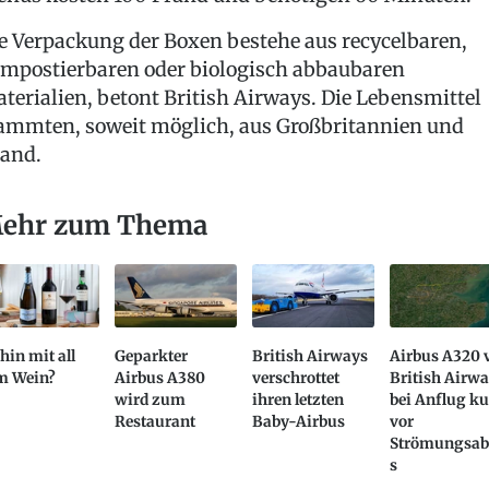
e Verpackung der Boxen bestehe aus recycelbaren,
mpostierbaren oder biologisch abbaubaren
terialien, betont British Airways. Die Lebensmittel
ammten, soweit möglich, aus Großbritannien und
land.
ehr zum Thema
in mit all
Geparkter
British Airways
Airbus A320 
m Wein?
Airbus A380
verschrottet
British Airw
wird zum
ihren letzten
bei Anflug k
Restaurant
Baby-Airbus
vor
Strömungsab
s