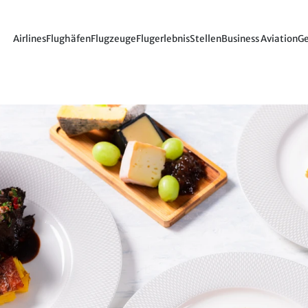
Airlines
Flughäfen
Flugzeuge
Flugerlebnis
Stellen
Business Aviation
Ge