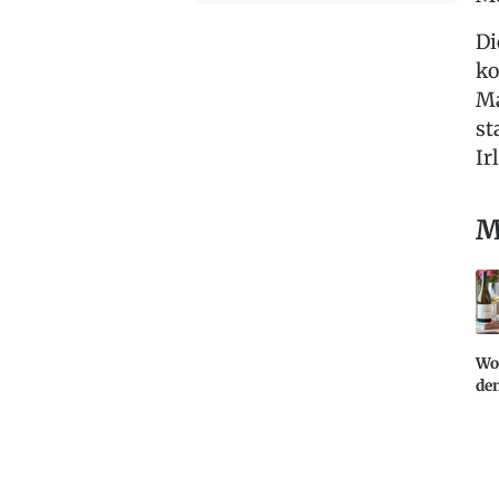
Di
ko
Ma
st
Ir
M
Woh
de