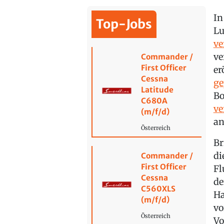
In
Top-Jobs
Lu
ve
ve
Commander /
First Officer
er
Cessna
ge
Latitude
Bo
C680A
ve
(m/f/d)
an
Österreich
Br
di
Commander /
First Officer
Fl
Cessna
de
C560XLS
Ha
(m/f/d)
vo
Österreich
Vo