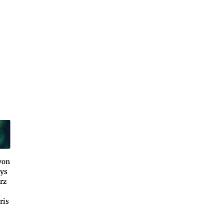
von
ays
urz
ris