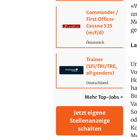
«W
Commander /
un
First Officer
Mö
Cessna 525
ge
(m/f/d)
Österreich
La
Trainer
Un
(SFI/TRI/TRE,
Vo
all genders)
Ho
Deutschland
ha
Bu
Mehr Top-Jobs >
Va
So
Jetzt eigene
od
Stellenanzeige
Ko
schalten
Me