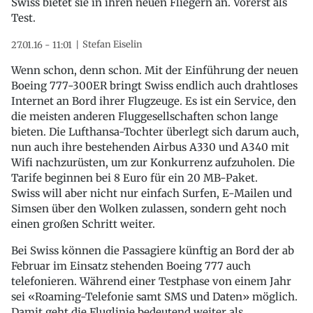
Swiss bietet sie in ihren neuen Fliegern an. Vorerst als
Test.
Stefan Eiselin
27.01.16 - 11:01
Wenn schon, denn schon. Mit der Einführung der neuen
Boeing 777-300ER bringt Swiss endlich auch drahtloses
Internet an Bord ihrer Flugzeuge. Es ist ein Service, den
die meisten anderen Fluggesellschaften schon lange
bieten. Die Lufthansa-Tochter überlegt sich darum auch,
nun auch ihre bestehenden Airbus A330 und A340 mit
Wifi nachzurüsten, um zur Konkurrenz aufzuholen. Die
Tarife beginnen bei 8 Euro für ein 20 MB-Paket.
Swiss will aber nicht nur einfach Surfen, E-Mailen und
Simsen über den Wolken zulassen, sondern geht noch
einen großen Schritt weiter.
Bei Swiss können die Passagiere künftig an Bord der ab
Februar im Einsatz stehenden Boeing 777 auch
telefonieren. Während einer Testphase von einem Jahr
sei «Roaming-Telefonie samt SMS und Daten» möglich.
Damit geht die Fluglinie bedeutend weiter als