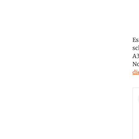
Es
sc
A3
No
di