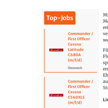
Mi
Top-Jobs
Mo
er
ve
Commander /
First Officer
we
Cessna
Latitude
Fü
C680A
Fl
(m/f/d)
sp
en
Österreich
Eh
au
Commander /
First Officer
St
Cessna
C560XLS
Li
(m/f/d)