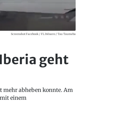
Screenshot Facebook / FL360aero / Tau Taumeba
Iberia geht
cht mehr abheben konnte. Am
 mit einem