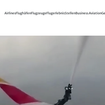
Airlines
Flughäfen
Flugzeuge
Flugerlebnis
Stellen
Business Aviation
Ge