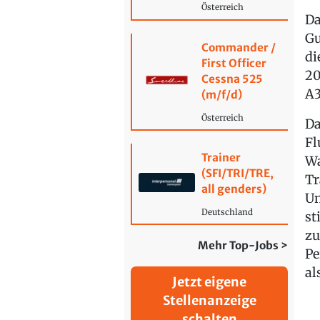
Österreich
Da
Gu
Commander /
di
First Officer
20
Cessna 525
A3
(m/f/d)
Österreich
Da
Fl
Trainer
Wa
(SFI/TRI/TRE,
Tr
all genders)
Un
Deutschland
st
zu
Mehr Top-Jobs >
Pe
al
Jetzt eigene
Stellenanzeige
schalten