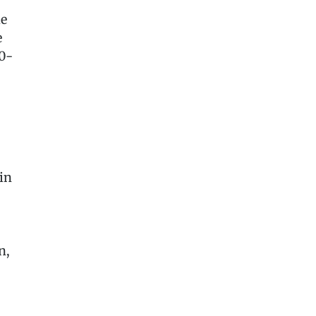
de
e
0-
in
n,