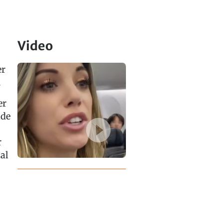
Video
er
.
er
ide
r
al