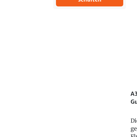
A3
Gu
Di
ge
Fl