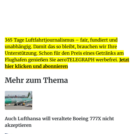
365 Tage Luftfahrtjournalismus – fair, fundiert und
unabhängig. Damit das so bleibt, brauchen wir Ihre
Unterstützung. Schon für den Preis eines Getränks am
Flughafen genießen Sie aeroTELEGRAPH werbefrei.
Jetzt
hier klicken und abonnieren
Mehr zum Thema
Auch Lufthansa will veraltete Boeing 777X nicht
akzeptieren