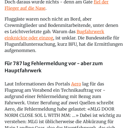
Doch daraus wurde nichts - denn am Gate
fiel der
Flieger auf die Nase
.
Fluggäste waren noch nicht an Bord, aber
Crewmitglieder und Bodenmitarbeitende, unter denen
es Leichtverletzte gab. Warum das
Bugfahrwerk
einknickte oder einzog
, ist unklar. Die Bundesstelle für
Flugunfalluntersuchung, kurz BFU, hat die Ermittlungen
aufgenommen.
Für 787 lag Fehlermeldung vor - aber zum
Hauptfahrwerk
Laut Informationen des Portals
Aero
lag für das
Flugzeug am Vorabend ein Technikauftrag vor -
aufgrund einer Fehlermeldung mit Bezug zum
Fahrwerk. Unter Berufung auf zwei Quellen schreibt
Aero, die Fehlermeldung habe gelautet: «MLG DOOR
NORM CLOSE SOL L WITH MM: ...» Dabei ist wichtig zu
verstehen: MLG ist üblicherweise die Abkürzung für
Main Landing Gear, also das Hauptfahrwerk, das sich