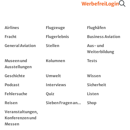
Werbefrei
Login
Airlines
Flugzeuge
Flughäfen
Fracht
Flugerlebnis
Business Aviation
General Aviation
Stellen
Aus- und
Weiterbildung
Museen und
Kolumnen
Tests
Ausstellungen
Geschichte
Umwelt
Wissen
Podcast
Interviews
Sicherheit
Fehlersuche
Quiz
Listen
Reisen
Sieben Fragen an...
Shop
Veranstaltungen,
Konferenzen und
Messen