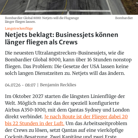
Bombardier Global 8000: Netjets will die Flugzeuge
Bombardier
länger fliegen lassen.
Langstreckenflüge
Netjets beklagt: Businessjets können
länger fliegen als Crews
Die neuesten Ultralangstrecken-Businessjets, wie die
Bombardier Global 8000, kann über 16 Stunden nonstop
fliegen. Das Problem: Die Gesetze der USA lassen keine
solch langen Dienstzeiten zu. Netjets will das ändern.
Benjamin Recklies
04.07.26 - 08:07
Im Oktober 2027 starten die längsten Linienflüge der
Welt. Möglich macht das der speziell konfigurierte
Airbus A350-1000, mit dem Qantas Sydney und London
direkt verbindet.
Je nach Route ist der Flieger dabei 20
bis 22 Stunden in der Luft.
Um das Arbeitszeitproblem
der Crews zu lösen, setzt Qantas auf eine vierköpfige
Cockpit-Besatzung. Zwei Kapitäne und zwei Erste