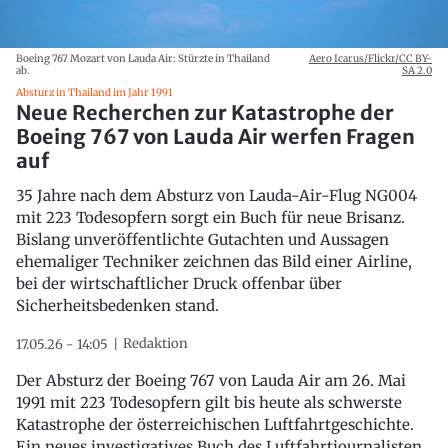
Boeing 767 Mozart von Lauda Air: Stürzte in Thailand
Aero Icarus/Flickr/CC BY-
ab.
SA 2.0
Absturz in Thailand im Jahr 1991
Neue Recherchen zur Katastrophe der
Boeing 767 von Lauda Air werfen Fragen
auf
35 Jahre nach dem Absturz von Lauda-Air-Flug NG004
mit 223 Todesopfern sorgt ein Buch für neue Brisanz.
Bislang unveröffentlichte Gutachten und Aussagen
ehemaliger Techniker zeichnen das Bild einer Airline,
bei der wirtschaftlicher Druck offenbar über
Sicherheitsbedenken stand.
Redaktion
17.05.26 - 14:05
Der Absturz der Boeing 767 von Lauda Air am 26. Mai
1991 mit 223 Todesopfern gilt bis heute als schwerste
Katastrophe der österreichischen Luftfahrtgeschichte.
Ein neues investigatives Buch des Luftfahrtjournalisten