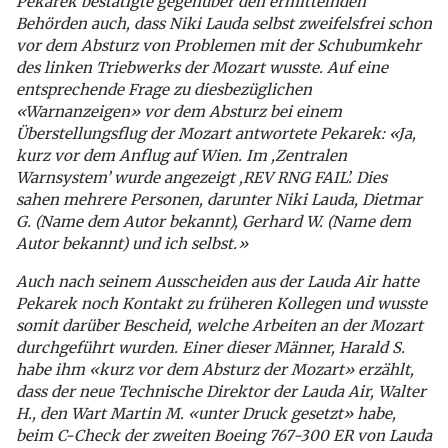
Pekarek bestätigte gegenüber den ermittelnden
Behörden auch, dass Niki Lauda selbst zweifelsfrei schon
vor dem Absturz von Problemen mit der Schubumkehr
des linken Triebwerks der Mozart wusste. Auf eine
entsprechende Frage zu diesbezüglichen
«Warnanzeigen» vor dem Absturz bei einem
Überstellungsflug der Mozart antwortete Pekarek: «Ja,
kurz vor dem Anflug auf Wien. Im ,Zentralen
Warnsystem’ wurde angezeigt ,REV RNG FAIL’. Dies
sahen mehrere Personen, darunter Niki Lauda, Dietmar
G. (Name dem Autor bekannt), Gerhard W. (Name dem
Autor bekannt) und ich selbst.»
Auch nach seinem Ausscheiden aus der Lauda Air hatte
Pekarek noch Kontakt zu früheren Kollegen und wusste
somit darüber Bescheid, welche Arbeiten an der Mozart
durchgeführt wurden. Einer dieser Männer, Harald S.
habe ihm «kurz vor dem Absturz der Mozart» erzählt,
dass der neue Technische Direktor der Lauda Air, Walter
H., den Wart Martin M. «unter Druck gesetzt» habe,
beim C-Check der zweiten Boeing 767-300 ER von Lauda