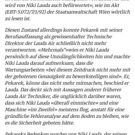
wird von Niki Lauda auch befürwortet», wie im Akt
(EBT-5.072/7/1/92) der Staatsanwaltschaft Wien wörtlich
zu lesen ist.
Diesen Zustand allerdings konnte Pekarek mit seiner
Berufsauffassung als gewissenhafter Technische
Direktor der Lauda Air schließlich nicht mehr
verantworten. «Mehrmals“»wies er Niki Lauda
persönlich auf diese Unzulänglichkeiten hin und machte
Niki Lauda darauf aufmerksam, dass die
Wartungsarbeiten «bei diesem Zeitdruck nicht mehr mit
der gebotenen Genauigkeit zu bewerkstelligen sind». Er,
Pekarek, könne das nicht mehr mitmachen, beschied er
Lauda. Das deckt sich mit Aussagen anderer früherer
Lauda Air Techniker, die unglücklich darüber waren,
dass sich Niki Lauda «überall einmischte» und eine
Maschine «im Zweifel» meistens flog, anstatt für eine
gründliche Fehleranalyse auf dem Boden zu bleiben, wie
es die Sicherheit geboten hätte.
Pekareks Bedenken wurden von Niki Lauda, der seinen