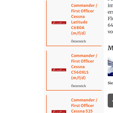
im
Commander /
First Officer
er
Cessna
Fl
Latitude
64
C680A
vo
(m/f/d)
Österreich
M
Commander /
First Officer
Cessna
C560XLS
(m/f/d)
Sie
Österreich
Commander /
First Officer
Cessna 525