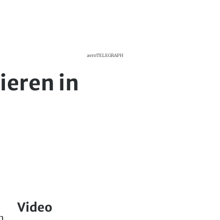
aeroTELEGRAPH
ieren in
Video
n