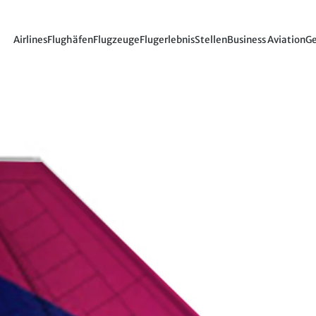
Airlines
Flughäfen
Flugzeuge
Flugerlebnis
Stellen
Business Aviation
Ge