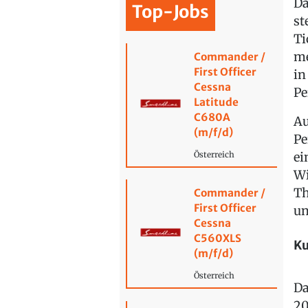
Da
Top-Jobs
st
Ti
me
Commander /
First Officer
in
Cessna
Pe
Latitude
C680A
Au
(m/f/d)
Pe
ei
Österreich
Wi
Th
Commander /
First Officer
un
Cessna
C560XLS
Ku
(m/f/d)
Österreich
Da
20