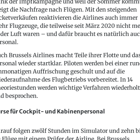
nk der Impfkampagne und weil der Sommer komm
eigt die Nachfrage nach Flügen. Mit den steigenden
cketverkäufen reaktivieren die Airlines auch immer
hr Flugzeuge, die teilweise seit März 2020 nicht m
 der Luft waren – und dafür braucht es natürlich au
rsonal.
ch Brussels Airlines macht Teile ihrer Flotte und da
rsonal wieder startklar. Piloten werden bei einer ru
nmonatigen Auffrischung geschult und auf die
ederaufnahme des Flugbetriebs vorbereitet. In 14
eoriestunden werden wichtige Verfahren wiederholt
d besprochen.
rse für Cockpit- und Kabinenpersonal
rauf folgen zwölf Stunden im Simulator und zehn b
 Flüge mit einem Prüfer der Airline. Bei Brussels