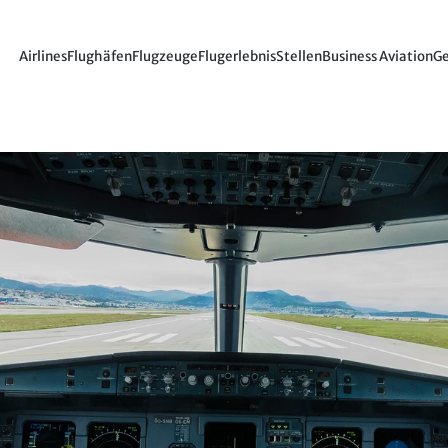
Airlines
Flughäfen
Flugzeuge
Flugerlebnis
Stellen
Business Aviation
Ge