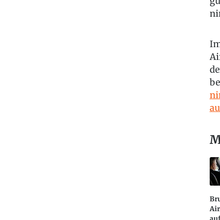
gu
ni
Im
Ai
de
be
ni
au
M
Br
Air
auf