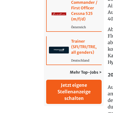
Commander /
Ai
First Officer
Au
Cessna 525
40
(m/f/d)
Österreich
Ab
Fl
Trainer
ab
(SFI/TRI/TRE,
ko
all genders)
Ka
Deutschland
Hy
Mehr Top-Jobs >
20
Jetzt eigene
Au
Stellenanzeige
am
schalten
de
du