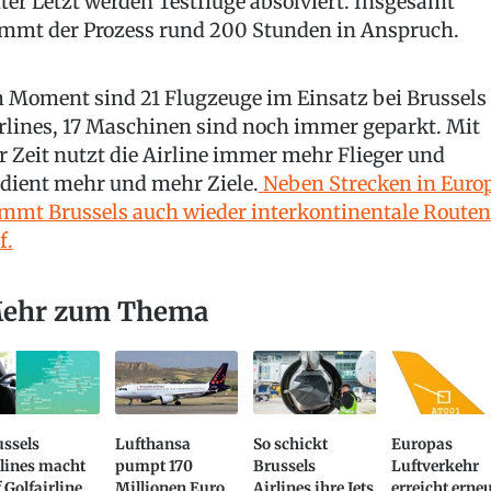
ter Letzt werden Testflüge absolviert. Insgesamt
mmt der Prozess rund 200 Stunden in Anspruch.
 Moment sind 21 Flugzeuge im Einsatz bei Brussels
rlines, 17 Maschinen sind noch immer geparkt. Mit
r Zeit nutzt die Airline immer mehr Flieger und
dient mehr und mehr Ziele.
Neben Strecken in Euro
mmt Brussels auch wieder interkontinentale Routen
f.
ehr zum Thema
ussels
Lufthansa
So schickt
Europas
lines macht
pumpt 170
Brussels
Luftverkehr
 Golfairline
Millionen Euro
Airlines ihre Jets
erreicht erne