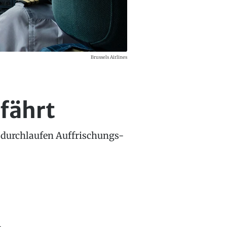
Brussels Airlines
hfährt
s durchlaufen Auffrischungs-