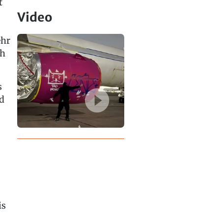
t
Video
ehr
ch
s
nd
is