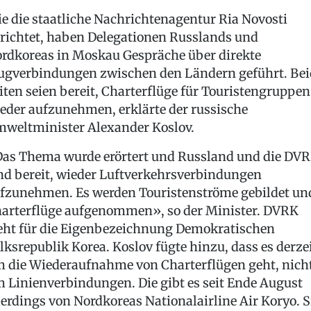
e die staatliche Nachrichtenagentur Ria Novosti
richtet, haben Delegationen Russlands und
rdkoreas in Moskau Gespräche über direkte
ugverbindungen zwischen den Ländern geführt. Bei
iten seien bereit, Charterflüge für Touristengruppen
eder aufzunehmen, erklärte der russische
weltminister Alexander Koslov.
as Thema wurde erörtert und Russland und die DV
nd bereit, wieder Luftverkehrsverbindungen
fzunehmen. Es werden Touristenströme gebildet un
arterflüge aufgenommen», so der Minister. DVRK
eht für die Eigenbezeichnung Demokratischen
lksrepublik Korea. Koslov fügte hinzu, dass es derze
 die Wiederaufnahme von Charterflügen geht, nich
 Linienverbindungen. Die gibt es seit Ende August
lerdings von Nordkoreas Nationalairline Air Koryo. S