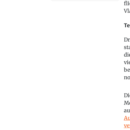
fl
Vl
Te
Dr
st
di
vi
be
no
Di
Mo
au
Au
ve