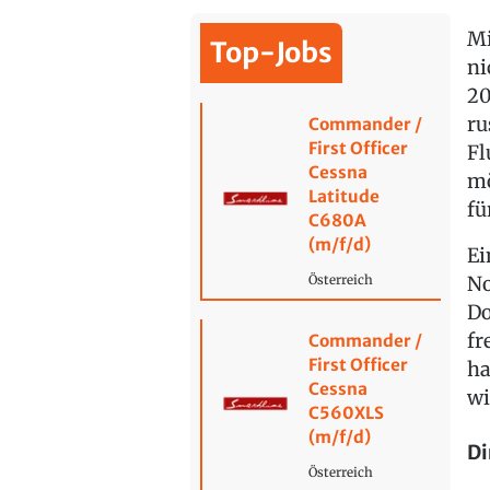
Mi
Top-Jobs
ni
20
ru
Commander /
First Officer
Fl
Cessna
mö
Latitude
fü
C680A
(m/f/d)
Ei
No
Österreich
Do
fr
Commander /
First Officer
ha
Cessna
wi
C560XLS
(m/f/d)
Di
Österreich