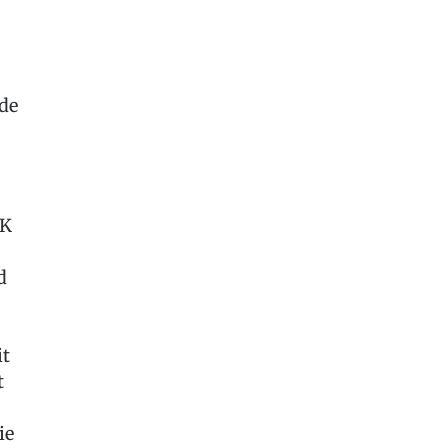
de
RK
d
it
t
ie