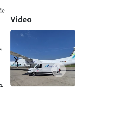
de
Video
e
t
er
n