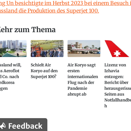
ng Un besichtigte im Herbst 2023 bei einem Besuch 
ssland die Produktion des Superjet 100.
ehr zum Thema
sland will,
Schielt Air
Air Koryo sagt
Lizenz von
s Aeroflot
Koryo auf den
ersten
Izhavia
d Co. nach
Superjet 100?
internationalen
entzogen:
rdkorea
Flug nach der
Bericht über
egen
Pandemie
herausgeriss
abrupt ab
Seiten aus
Notfallhandb
h
Feedback