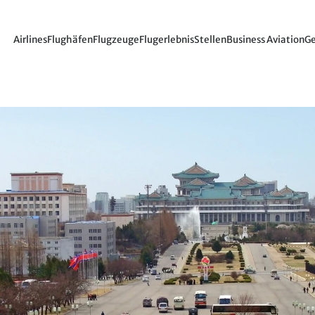
Airlines
Flughäfen
Flugzeuge
Flugerlebnis
Stellen
Business Aviation
Ge