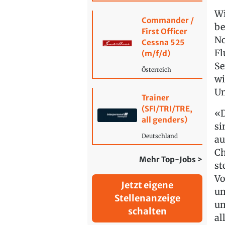
Wi
Commander /
be
First Officer
No
Cessna 525
Fl
(m/f/d)
Se
Österreich
wi
Um
Trainer
(SFI/TRI/TRE,
«D
all genders)
si
Deutschland
au
Ch
Mehr Top-Jobs >
st
Vo
Jetzt eigene
um
Stellenanzeige
um
schalten
al