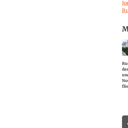
Jo
Ru
M
Rus
das
un
No
fli