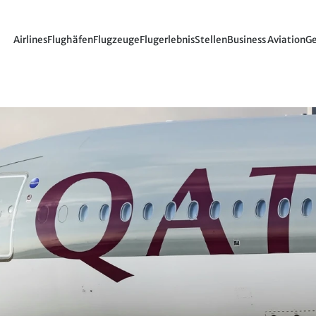
Airlines
Flughäfen
Flugzeuge
Flugerlebnis
Stellen
Business Aviation
Ge