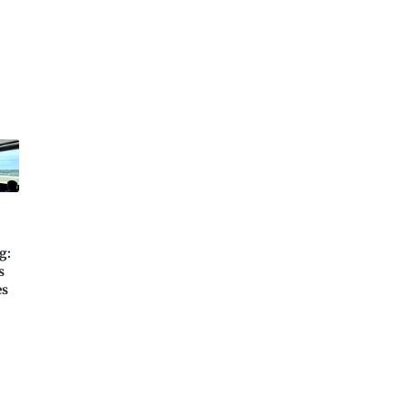
g:
s
es