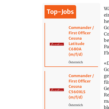
Wä
Top-Jobs
ei
he
Go
Commander /
First Officer
Co
Cessna
be
Latitude
Pa
C680A
Fl
(m/f/d)
«D
Österreich
Go
ge
Commander /
First Officer
fü
Cessna
Ge
C560XLS
Re
(m/f/d)
ma
Österreich
bl