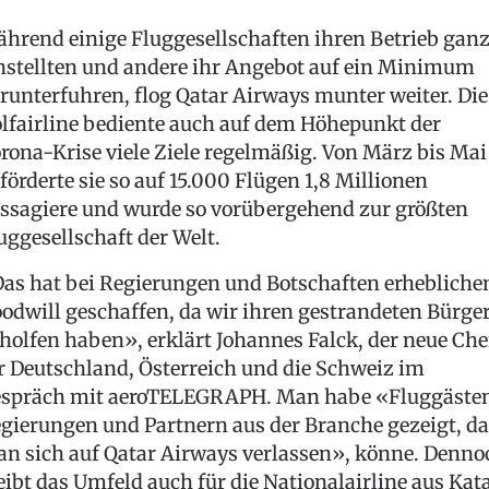
hrend einige Fluggesellschaften ihren Betrieb gan
nstellten und andere ihr Angebot auf ein Minimum
runterfuhren, flog Qatar Airways munter weiter. Die
lfairline bediente auch auf dem Höhepunkt der
rona-Krise viele Ziele regelmäßig. Von März bis Mai
förderte sie so auf 15.000 Flügen 1,8 Millionen
ssagiere und wurde so vorübergehend zur größten
uggesellschaft der Welt.
as hat bei Regierungen und Botschaften erhebliche
odwill geschaffen, da wir ihren gestrandeten Bürge
holfen haben», erklärt Johannes Falck, der neue Che
r Deutschland, Österreich und die Schweiz im
spräch mit aeroTELEGRAPH. Man habe «Fluggästen
gierungen und Partnern aus der Branche gezeigt, da
n sich auf Qatar Airways verlassen», könne. Denno
eibt das Umfeld auch für die Nationalairline aus Kat