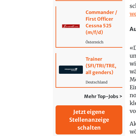
sc
Commander /
we
First Officer
Cessna 525
Au
(m/f/d)
Österreich
«D
un
Trainer
wi
(SFI/TRI/TRE,
wä
all genders)
Mö
Deutschland
Ei
no
Mehr Top-Jobs >
kl
vo
Jetzt eigene
Stellenanzeige
Ak
schalten
wö