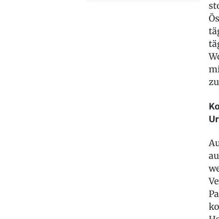
st
Ös
tä
tä
Wo
mi
zu
Ko
Ur
Au
au
we
Ve
Pa
ko