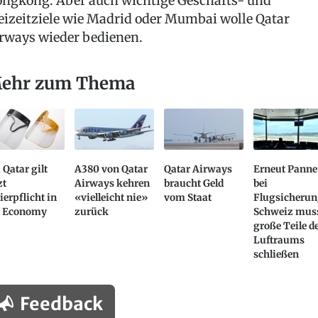
ngkong. Aber auch wichtige Geschäfts- und
eizeitziele wie Madrid oder Mumbai wolle Qatar
rways wieder bedienen.
ehr zum Thema
 Qatar gilt
A380 von Qatar
Qatar Airways
Erneut Panne
zt
Airways kehren
braucht Geld
bei
ierpflicht in
«vielleicht nie»
vom Staat
Flugsicherun
r Economy
zurück
Schweiz mus
große Teile d
Luftraums
schließen
Feedback