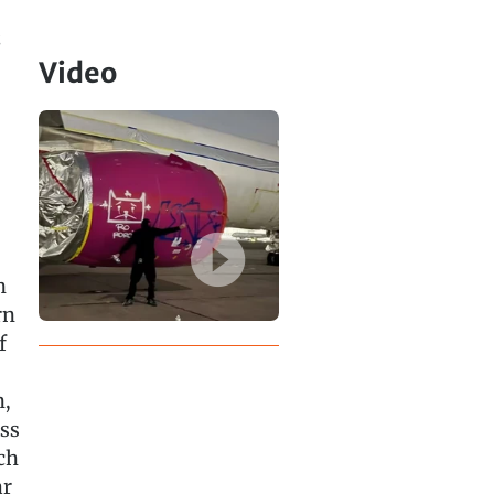
z
Video
n
rn
f
,
ss
ch
ar