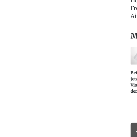
Ho
Fr
Ai
M
Bei
jet
Vis
de