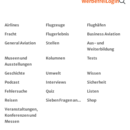
Werbefrei
Login
Airlines
Flugzeuge
Flughäfen
Fracht
Flugerlebnis
Business Aviation
General Aviation
Stellen
Aus- und
Weiterbildung
Museen und
Kolumnen
Tests
Ausstellungen
Geschichte
Umwelt
Wissen
Podcast
Interviews
Sicherheit
Fehlersuche
Quiz
Listen
Reisen
Sieben Fragen an...
Shop
Veranstaltungen,
Konferenzen und
Messen