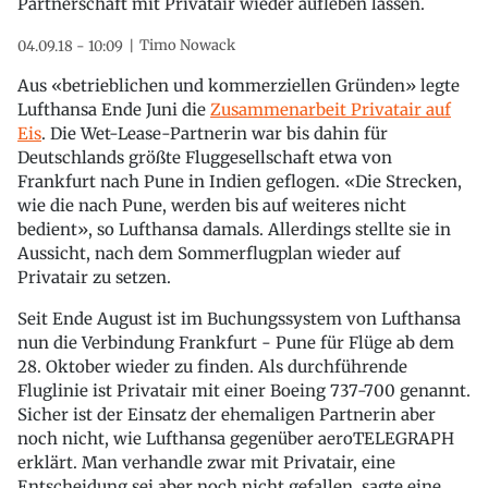
Partnerschaft mit Privatair wieder aufleben lassen.
Timo Nowack
04.09.18 - 10:09
Aus «betrieblichen und kommerziellen Gründen» legte
Lufthansa Ende Juni die
Zusammenarbeit Privatair auf
Eis
. Die Wet-Lease-Partnerin war bis dahin für
Deutschlands größte Fluggesellschaft etwa von
Frankfurt nach Pune in Indien geflogen. «Die Strecken,
wie die nach Pune, werden bis auf weiteres nicht
bedient», so Lufthansa damals. Allerdings stellte sie in
Aussicht, nach dem Sommerflugplan wieder auf
Privatair zu setzen.
Seit Ende August ist im Buchungssystem von Lufthansa
nun die Verbindung Frankfurt - Pune für Flüge ab dem
28. Oktober wieder zu finden. Als durchführende
Fluglinie ist Privatair mit einer Boeing 737-700 genannt.
Sicher ist der Einsatz der ehemaligen Partnerin aber
noch nicht, wie Lufthansa gegenüber aeroTELEGRAPH
erklärt. Man verhandle zwar mit Privatair, eine
Entscheidung sei aber noch nicht gefallen, sagte eine