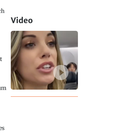
ch
Video
t
zum
es