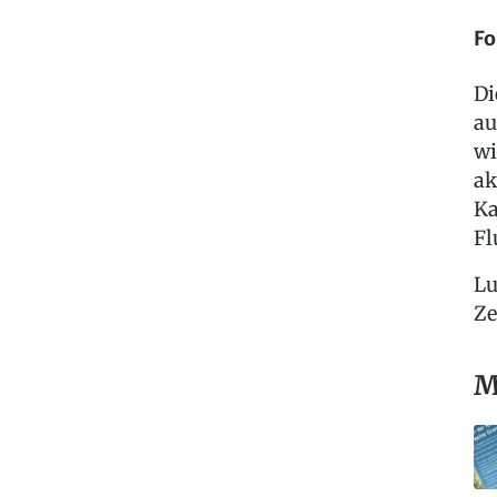
Fo
Di
au
wi
ak
Ka
Fl
Lu
Ze
M