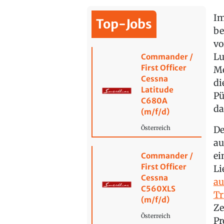
Im
Top-Jobs
be
vo
Lu
Commander /
First Officer
Me
Cessna
di
Latitude
Pü
C680A
da
(m/f/d)
De
Österreich
au
ei
Commander /
First Officer
Li
Cessna
au
C560XLS
Tr
(m/f/d)
Ze
Österreich
Pr