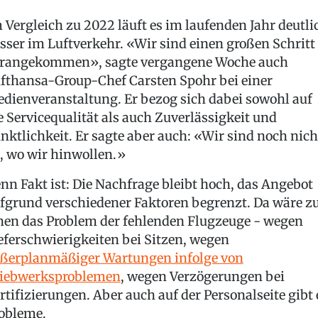
 Vergleich zu 2022 läuft es im laufenden Jahr deutli
sser im Luftverkehr. «Wir sind einen großen Schritt
rangekommen», sagte vergangene Woche auch
fthansa-Group-Chef Carsten Spohr bei einer
dienveranstaltung. Er bezog sich dabei sowohl auf
e Servicequalität als auch Zuverlässigkeit und
nktlichkeit. Er sagte aber auch: «Wir sind noch nich
, wo wir hinwollen.»
nn Fakt ist: Die Nachfrage bleibt hoch, das Angebot
fgrund verschiedener Faktoren begrenzt. Da wäre 
nen das Problem der fehlenden Flugzeuge - wegen
eferschwierigkeiten bei Sitzen, wegen
ßerplanmäßiger Wartungen infolge von
iebwerksproblemen
, wegen Verzögerungen bei
rtifizierungen. Aber auch auf der Personalseite gibt 
obleme.