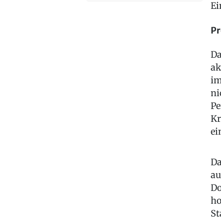
Ei
Pr
Da
ak
im
ni
Pe
Kr
ei
Da
au
Do
ho
St