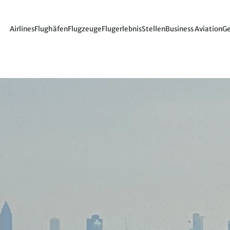
Airlines
Flughäfen
Flugzeuge
Flugerlebnis
Stellen
Business Aviation
Ge