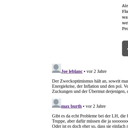
Air
Fl
wa
we
Pr