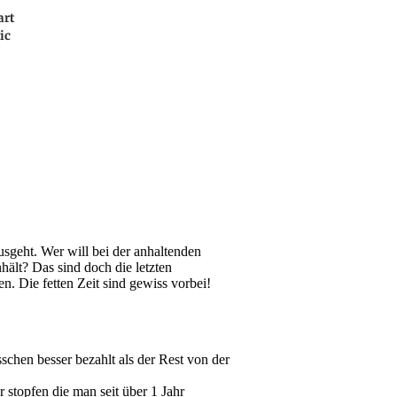
art
ic