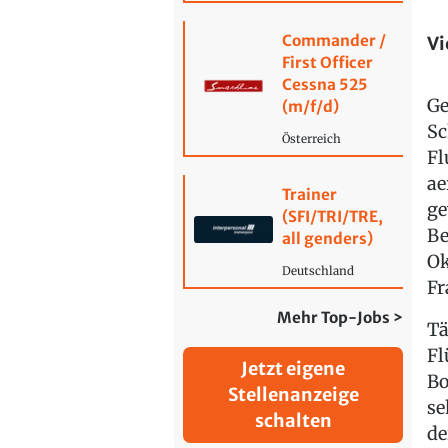
Commander /
Vi
First Officer
Cessna 525
Ge
(m/f/d)
Sc
Österreich
Fl
ae
Trainer
ge
(SFI/TRI/TRE,
Be
all genders)
Ok
Deutschland
Fr
Mehr Top-Jobs >
Tä
Fl
Jetzt eigene
Bo
Stellenanzeige
se
schalten
de