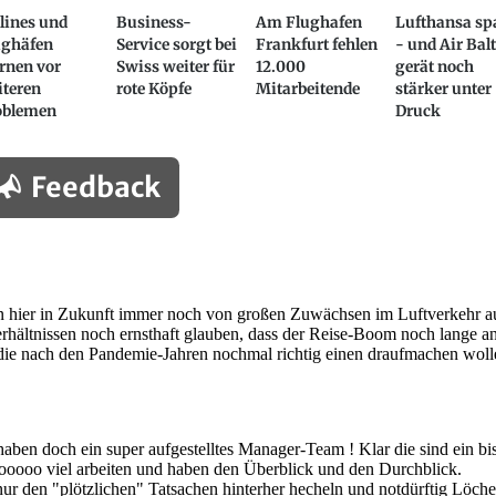
lines und
Business-
Am Flughafen
Lufthansa sp
ughäfen
Service sorgt bei
Frankfurt fehlen
- und Air Balt
rnen vor
Swiss weiter für
12.000
gerät noch
iteren
rote Köpfe
Mitarbeitende
stärker unter
oblemen
Druck
Feedback