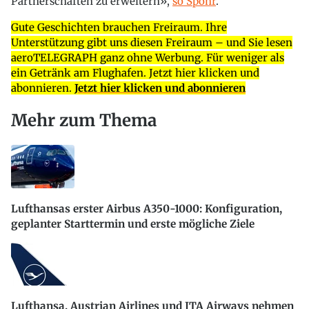
Partnerschaften zu erweitern»,
so Spohr
.
Gute Geschichten brauchen Freiraum. Ihre
Unterstützung gibt uns diesen Freiraum – und Sie lesen
aeroTELEGRAPH ganz ohne Werbung. Für weniger als
ein Getränk am Flughafen. Jetzt hier klicken und
abonnieren.
Jetzt hier klicken und abonnieren
Mehr zum Thema
Lufthansas erster Airbus A350-1000: Konfiguration,
geplanter Starttermin und erste mögliche Ziele
Lufthansa, Austrian Airlines und ITA Airways nehmen