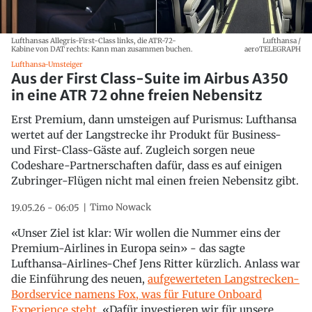
Lufthansas Allegris-First-Class links, die ATR-72-
Lufthansa /
Kabine von DAT rechts: Kann man zusammen buchen.
aeroTELEGRAPH
Lufthansa-Umsteiger
Aus der First Class-Suite im Airbus A350
in eine ATR 72 ohne freien Nebensitz
Erst Premium, dann umsteigen auf Purismus: Lufthansa
wertet auf der Langstrecke ihr Produkt für Business-
und First-Class-Gäste auf. Zugleich sorgen neue
Codeshare-Partnerschaften dafür, dass es auf einigen
Zubringer-Flügen nicht mal einen freien Nebensitz gibt.
Timo Nowack
19.05.26 - 06:05
«Unser Ziel ist klar: Wir wollen die Nummer eins der
Premium-Airlines in Europa sein» - das sagte
Lufthansa-Airlines-Chef Jens Ritter kürzlich. Anlass war
die Einführung des neuen,
aufgewerteten Langstrecken-
Bordservice namens Fox, was für Future Onboard
Experience steht
. «Dafür investieren wir für unsere