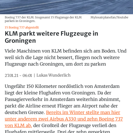
Boeing 737 der KLM: Insgesamt 15 Flugzeuge der KLM
Mylosairplanefan/Youtube
parken in Groningen.
15 Boeing 737 abgestellt
KLM parkt weitere Flugzeuge in
Groningen
Viele Maschinen von KLM befinden sich am Boden. Und
weil sich die Lage nicht bessert, fliegen noch weitere
Flugzeuge nach Groningen, um dort zu parken
Lukas Wunderlich
27.01.21 - 06:01
Ungefähr 150 Kilometer nordöstlich von Amsterdam
liegt der kleine Flughafen von Groningen. Da der
Passagierverkehr in Amsterdam weiterhin abnimmt,
parkt die Airline erneut Flieger am Airport nahe der
deutschen Grenze.
Bereits im Winter stellte man hier
unter anderem zwei Airbus A330 und zehn Boeing 737
von KLM ab,
der Großteil der Flugzeuge verließ den
Flughafen mittlerweile. Drei der zehn geparkten