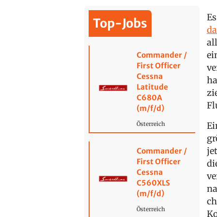
Es
Top-Jobs
da
al
ei
Commander /
First Officer
ve
Cessna
ha
Latitude
zi
C680A
Fl
(m/f/d)
Ei
Österreich
gr
je
Commander /
First Officer
di
Cessna
ve
C560XLS
na
(m/f/d)
ch
Österreich
Ko