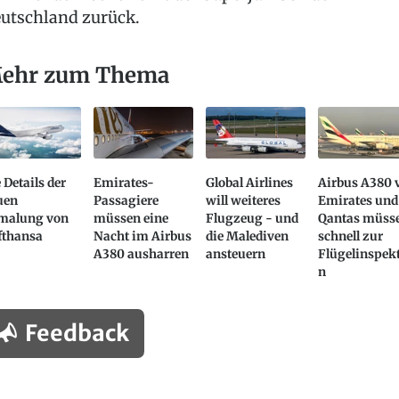
utschland zurück.
ehr zum Thema
 Details der
Emirates-
Global Airlines
Airbus A380 
uen
Passagiere
will weiteres
Emirates und
malung von
müssen eine
Flugzeug - und
Qantas müss
fthansa
Nacht im Airbus
die Malediven
schnell zur
A380 ausharren
ansteuern
Flügelinspek
n
Feedback