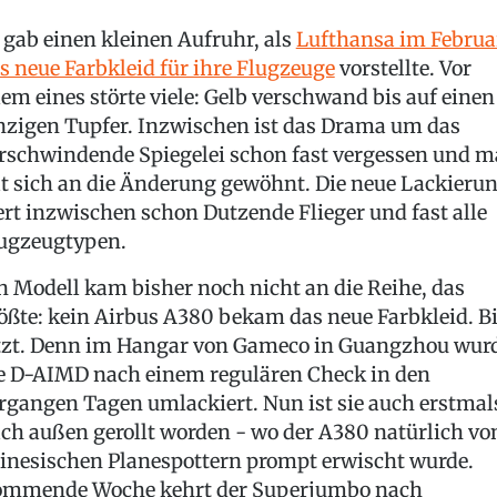
 gab einen kleinen Aufruhr, als
Lufthansa im Februa
s neue Farbkleid für ihre Flugzeuge
vorstellte. Vor
lem eines störte viele: Gelb verschwand bis auf einen
nzigen Tupfer. Inzwischen ist das Drama um das
rschwindende Spiegelei schon fast vergessen und 
t sich an die Änderung gewöhnt. Die neue Lackieru
ert inzwischen schon Dutzende Flieger und fast alle
ugzeugtypen.
n Modell kam bisher noch nicht an die Reihe, das
ößte: kein Airbus A380 bekam das neue Farbkleid. B
tzt. Denn im Hangar von Gameco in Guangzhou wur
e D-AIMD nach einem regulären Check in den
rgangen Tagen umlackiert. Nun ist sie auch erstmal
ch außen gerollt worden - wo der A380 natürlich vo
inesischen Planespottern prompt erwischt wurde.
mmende Woche kehrt der Superjumbo nach