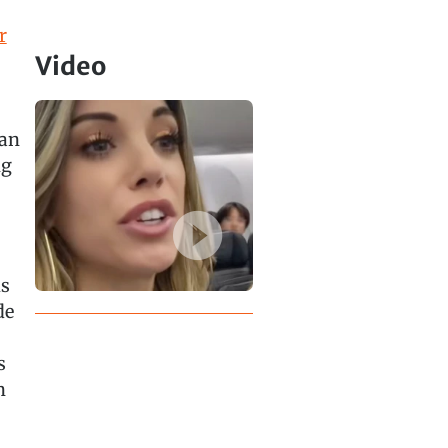
r
Video
man
ng
is
de
s
n