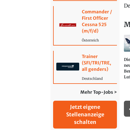
De
Commander /
First Officer
M
Cessna 525
(m/f/d)
Österreich
Trainer
Die
(SFI/TRI/TRE,
ne
all genders)
Be
Lu
Deutschland
Mehr Top-Jobs >
Jetzt eigene
Stellenanzeige
schalten