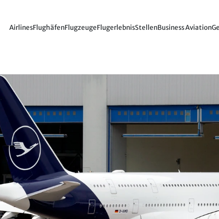
Airlines
Flughäfen
Flugzeuge
Flugerlebnis
Stellen
Business Aviation
Ge