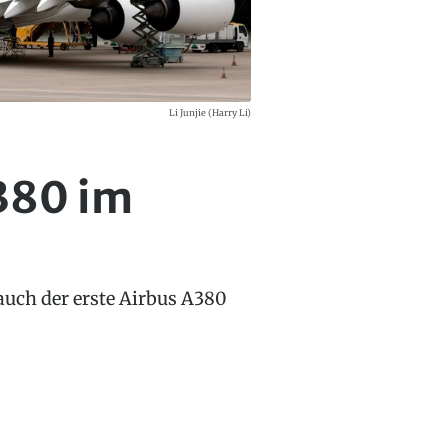
Li Junjie (Harry Li)
A380 im
uch der erste Airbus A380