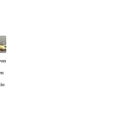
von
en
tio