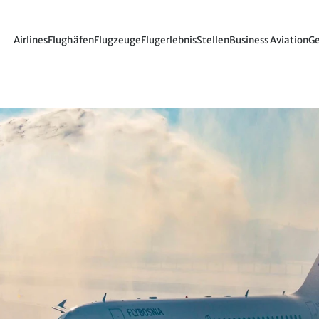
Airlines
Flughäfen
Flugzeuge
Flugerlebnis
Stellen
Business Aviation
Ge