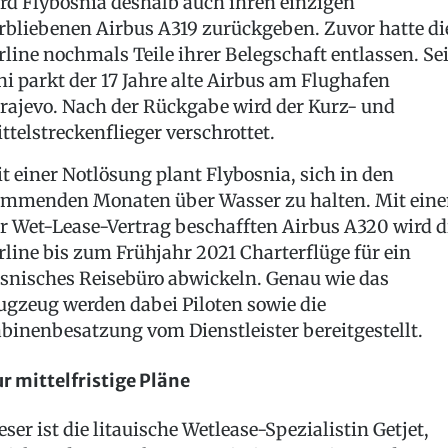
rd Flybosnia deshalb auch ihren einzigen
rbliebenen Airbus A319 zurückgeben. Zuvor hatte di
rline nochmals Teile ihrer Belegschaft entlassen. Sei
ni parkt der 17 Jahre alte Airbus am Flughafen
rajevo. Nach der Rückgabe wird der Kurz- und
ttelstreckenflieger verschrottet.
t einer Notlösung plant Flybosnia, sich in den
mmenden Monaten über Wasser zu halten. Mit ein
r Wet-Lease-Vertrag beschafften Airbus A320 wird d
rline bis zum Frühjahr 2021 Charterflüge für ein
snisches Reisebüro abwickeln. Genau wie das
ugzeug werden dabei Piloten sowie die
binenbesatzung vom Dienstleister bereitgestellt.
r mittelfristige Pläne
eser ist die litauische Wetlease-Spezialistin Getjet,