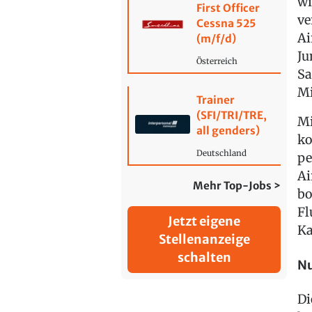
wi
First Officer
ve
Cessna 525
Ai
(m/f/d)
Ju
Österreich
Sa
Mi
Trainer
(SFI/TRI/TRE,
Mi
all genders)
ko
Deutschland
pe
Ai
Mehr Top-Jobs >
bo
Fl
Jetzt eigene
Ka
Stellenanzeige
schalten
Nu
Di