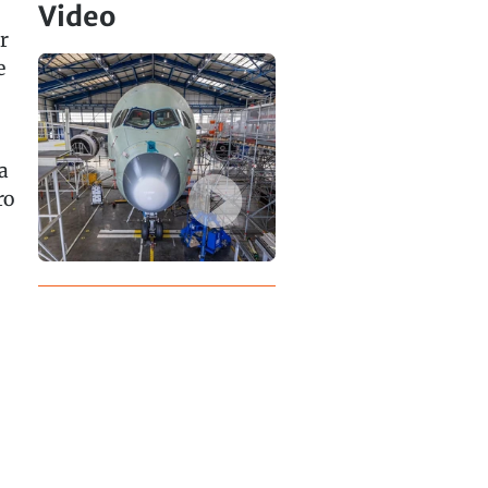
Video
r
e
a
ro