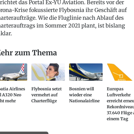
richtet das Portal Ex-YU Aviation. Bereits vor der
rona-Krise fokussierte Flybosnia ihr Geschäft auf
arteraufträge. Wie die Fluglinie nach Ablauf des
arterauftrags im Sommer 2021 plant, ist bislang
klar.
ehr zum Thema
atia Airlines
Flybosnia setzt
Bosnien will
Europas
l A320 Neo
vermehrt auf
wieder eine
Luftverkehr
cht mehr
Charterflüge
Nationalairline
erreicht erne
Rekordniveau
37.640 Flüge
einem Tag