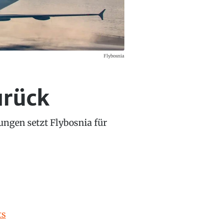
Flybosnia
urück
sungen setzt Flybosnia für
ts