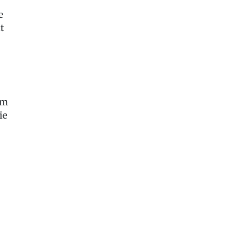
e
t
em
ie