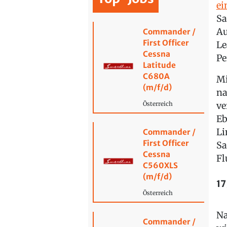
ei
Sa
Au
Commander /
First Officer
Le
Cessna
Pe
Latitude
C680A
Mi
(m/f/d)
na
ve
Österreich
Eb
Li
Commander /
First Officer
Sa
Cessna
Fl
C560XLS
(m/f/d)
17
Österreich
Na
Commander /