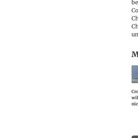
be
Co
Ch
Ch
un
M
Cro
wil
ni