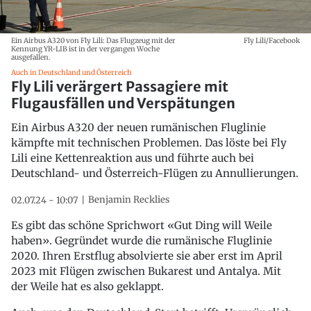
Ein Airbus A320 von Fly Lili: Das Flugzeug mit der
Fly Lili/Facebook
Kennung YR-LIB ist in der vergangen Woche
ausgefallen.
Auch in Deutschland und Österreich
Fly Lili verärgert Passagiere mit
Flugausfällen und Verspätungen
Ein Airbus A320 der neuen rumänischen Fluglinie
kämpfte mit technischen Problemen. Das löste bei Fly
Lili eine Kettenreaktion aus und führte auch bei
Deutschland- und Österreich-Flügen zu Annullierungen.
Benjamin Recklies
02.07.24 - 10:07
Es gibt das schöne Sprichwort «Gut Ding will Weile
haben». Gegründet wurde die rumänische Fluglinie
2020. Ihren Erstflug absolvierte sie aber erst im April
2023 mit Flügen zwischen Bukarest und Antalya. Mit
der Weile hat es also geklappt.