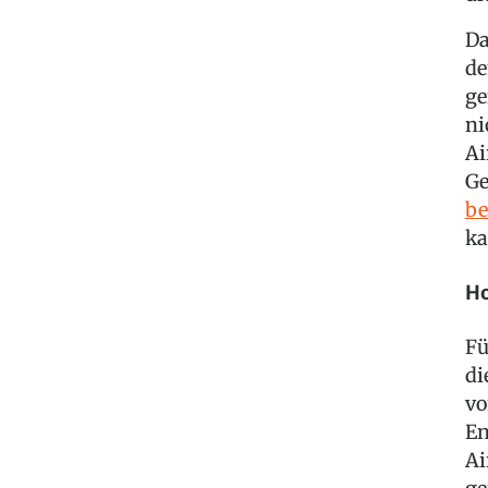
Da
de
ge
ni
Ai
Ge
be
ka
Ho
Fü
di
vo
En
Ai