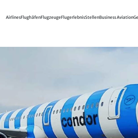
Airlines
Flughäfen
Flugzeuge
Flugerlebnis
Stellen
Business Aviation
Ge