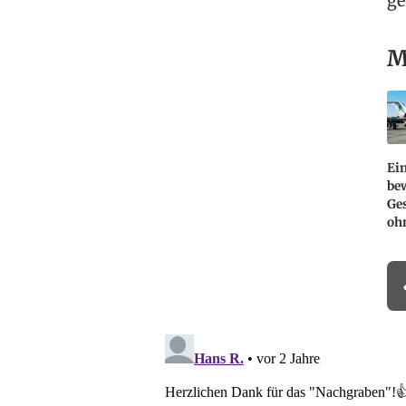
ge
M
Ei
be
Ges
oh