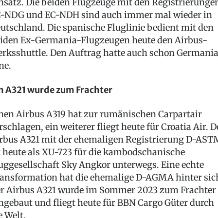
nsatz. Die beiden Flugzeuge mit den Registrierunge
-NDG und EC-NDH sind auch immer mal wieder in
utschland. Die spanische Fluglinie bedient mit den
iden Ex-Germania-Flugzeugen heute den Airbus-
rksshuttle. Den Auftrag hatte auch schon Germani
ne.
n A321 wurde zum Frachter
nen Airbus A319 hat zur rumänischen Carpartair
rschlagen, ein weiterer fliegt heute für Croatia Air. D
rbus A321 mit der ehemaligen Registrierung D-AST
t heute als XU-723 für die kambodschanische
uggesellschaft Sky Angkor unterwegs. Eine echte
ansformation hat die ehemalige D-AGMA hinter sic
r Airbus A321 wurde im Sommer 2023 zum Frachter
gebaut und fliegt heute für BBN Cargo Güter durch
e Welt.