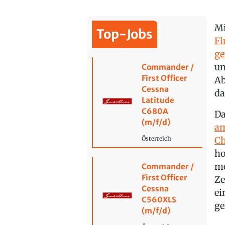
Mi
Top-Jobs
Fl
ge
un
Commander /
First Officer
Ab
Cessna
da
Latitude
C680A
Da
(m/f/d)
am
Ch
Österreich
ho
me
Commander /
First Officer
Ze
Cessna
ei
C560XLS
ge
(m/f/d)