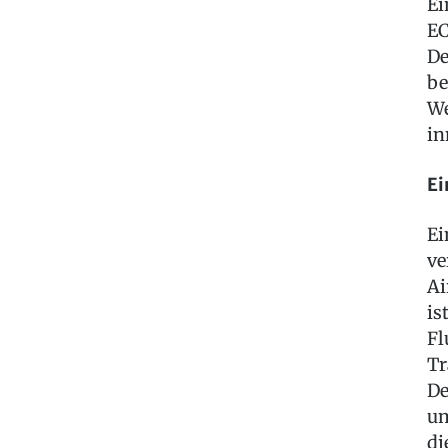
Ei
EC
De
be
We
in
Ei
Ei
ve
Ai
is
Fl
Tr
De
um
di