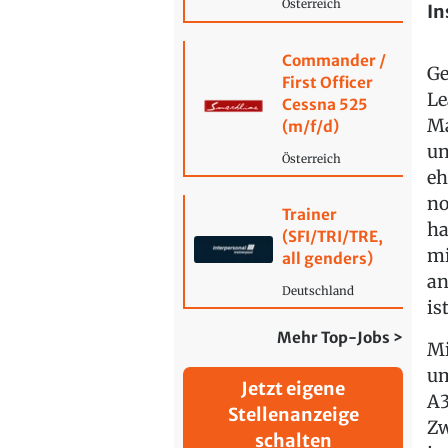
Österreich
In
Commander /
Ge
First Officer
Le
Cessna 525
Ma
(m/f/d)
un
Österreich
eh
no
Trainer
ha
(SFI/TRI/TRE,
mi
all genders)
an
Deutschland
ist
Mehr Top-Jobs >
Mi
um
Jetzt eigene
A3
Stellenanzeige
Zw
schalten