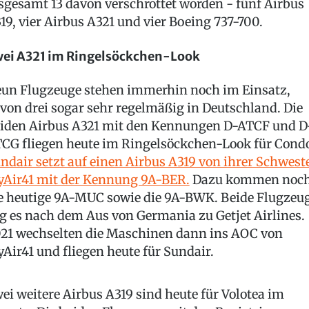
sgesamt 13 davon verschrottet worden - fünf Airbus
19, vier Airbus A321 und vier Boeing 737-700.
ei A321 im Ringelsöckchen-Look
un Flugzeuge stehen immerhin noch im Einsatz,
von drei sogar sehr regelmäßig in Deutschland. Die
iden Airbus A321 mit den Kennungen D-ATCF und D
CG fliegen heute im Ringelsöckchen-Look für Condo
ndair setzt auf einen Airbus A319 von ihrer Schwest
yAir41 mit der Kennung 9A-BER.
Dazu kommen noc
e heutige 9A-MUC sowie die 9A-BWK. Beide Flugzeu
g es nach dem Aus von Germania zu Getjet Airlines.
21 wechselten die Maschinen dann ins AOC von
yAir41 und fliegen heute für Sundair.
ei weitere Airbus A319 sind heute für Volotea im