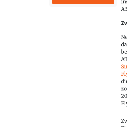
in
A3
Zw
Ne
da
be
AT
Su
Fl
di
zo
20
Fl
Zw