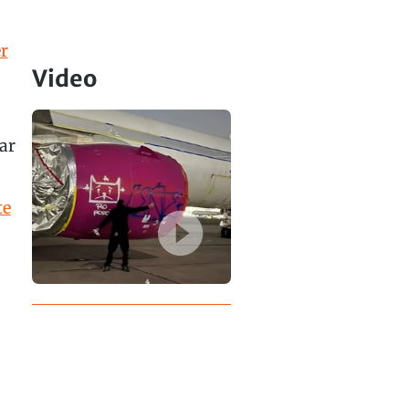
r
Video
ar
te