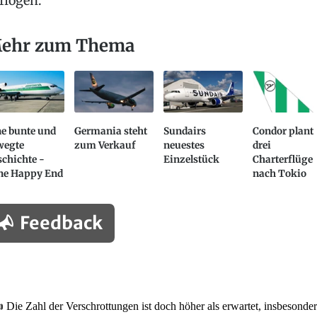
flogen.
ehr zum Thema
ne bunte und
Germania steht
Sundairs
Condor plant
wegte
zum Verkauf
neuestes
drei
chichte -
Einzelstück
Charterflüge
ne Happy End
nach Tokio
Feedback