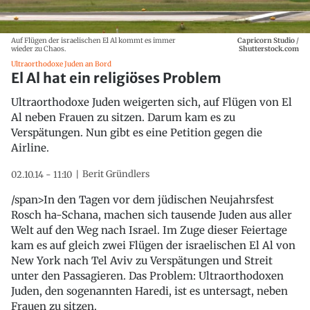
Auf Flügen der israelischen El Al kommt es immer
Capricorn Studio
/
wieder zu Chaos.
Shutterstock.com
Ultraorthodoxe Juden an Bord
El Al hat ein religiöses Problem
Ultraorthodoxe Juden weigerten sich, auf Flügen von El
Al neben Frauen zu sitzen. Darum kam es zu
Verspätungen. Nun gibt es eine Petition gegen die
Airline.
Berit Gründlers
02.10.14 - 11:10
/span>In den Tagen vor dem jüdischen Neujahrsfest
Rosch ha-Schana, machen sich tausende Juden aus aller
Welt auf den Weg nach Israel. Im Zuge dieser Feiertage
kam es auf gleich zwei Flügen der israelischen El Al von
New York nach Tel Aviv zu Verspätungen und Streit
unter den Passagieren. Das Problem: Ultraorthodoxen
Juden, den sogenannten Haredi, ist es untersagt, neben
Frauen zu sitzen.