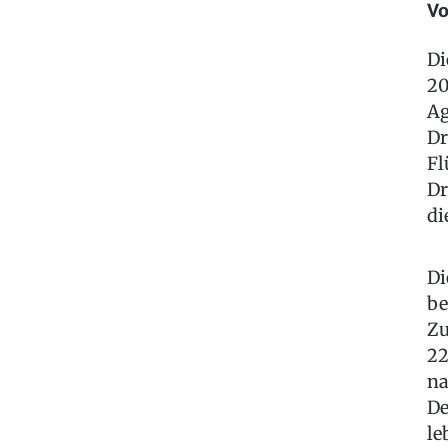
Vo
Di
20
Ag
Dr
Fl
Dr
di
Di
be
Zu
22
na
De
le