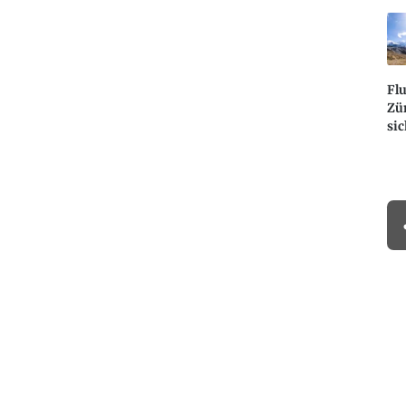
Fl
Zür
sic