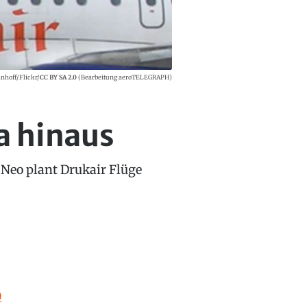
hoff/Flickr/
CC BY SA 2.0
(Bearbeitung aeroTELEGRAPH)
a hinaus
 Neo plant Drukair Flüge
0