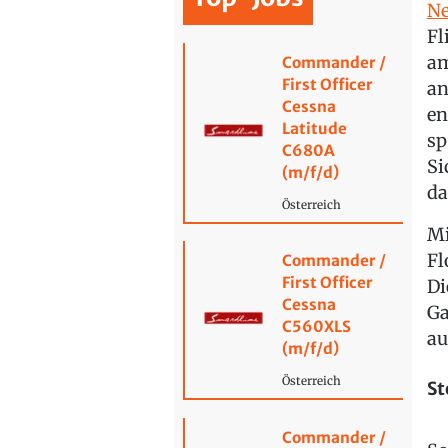
N
Fl
am
Commander /
First Officer
an
Cessna
en
Latitude
sp
C680A
Si
(m/f/d)
da
Österreich
Mi
Fl
Commander /
First Officer
Di
Cessna
Ga
C560XLS
au
(m/f/d)
Österreich
St
Commander /