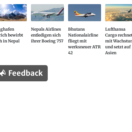
ughafen
Nepals Airlines
Bhutans
Lufthansa
ich bewirbt
entledigen sich
Nationalairline
Cargo rechne
h in Nepal
ihrer Boeing 757
fliegt mit
mit Wachst
werksneuer ATR
und setzt auf
42
Asien
Feedback