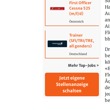
So
First Officer
Ha
Cessna 525
Au
(m/f/d)
an
Österreich
Ai
Fl
Trainer
bh
(SFI/TRI/TRE,
all genders)
Dr
Deutschland
be
kö
Mehr Top-Jobs >
«E
Fl
Jetzt eigene
Äq
Stellenanzeige
de
schalten
je
be