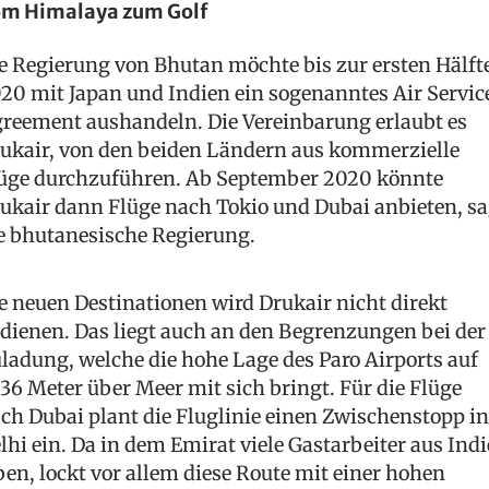
m Himalaya zum Golf
e Regierung von Bhutan möchte bis zur ersten Hälft
20 mit Japan und Indien ein sogenanntes Air Servic
reement aushandeln. Die Vereinbarung erlaubt es
ukair, von den beiden Ländern aus kommerzielle
üge durchzuführen. Ab September 2020 könnte
ukair dann Flüge nach Tokio und Dubai anbieten, sa
e bhutanesische Regierung.
e neuen Destinationen wird Drukair nicht direkt
dienen. Das liegt auch an den Begrenzungen bei der
ladung, welche die hohe Lage des Paro Airports auf
36 Meter über Meer mit sich bringt. Für die Flüge
ch Dubai plant die Fluglinie einen Zwischenstopp in
lhi ein. Da in dem Emirat viele Gastarbeiter aus Ind
ben, lockt vor allem diese Route mit einer hohen