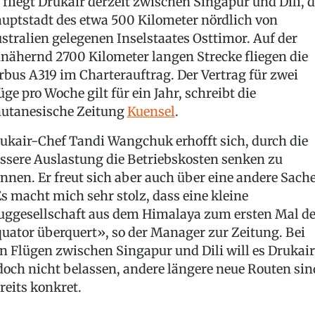
 fliegt Drukair derzeit zwischen Singapur und Dili, d
uptstadt des etwa 500 Kilometer nördlich von
stralien gelegenen Inselstaates Osttimor. Auf der
nähernd 2700 Kilometer langen Strecke fliegen die
rbus A319 im Charterauftrag. Der Vertrag für zwei
üge pro Woche gilt für ein Jahr, schreibt die
utanesische Zeitung
Kuensel
.
ukair-Chef Tandi Wangchuk erhofft sich, durch die
ssere Auslastung die Betriebskosten senken zu
nnen. Er freut sich aber auch über eine andere Sache
s macht mich sehr stolz, dass eine kleine
uggesellschaft aus dem Himalaya zum ersten Mal d
uator überquert», so der Manager zur Zeitung. Bei
n Flügen zwischen Singapur und Dili will es Drukair
doch nicht belassen, andere längere neue Routen sin
reits konkret.