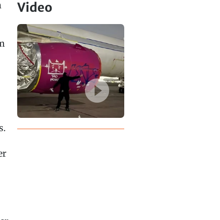
n
Video
em
s.
er