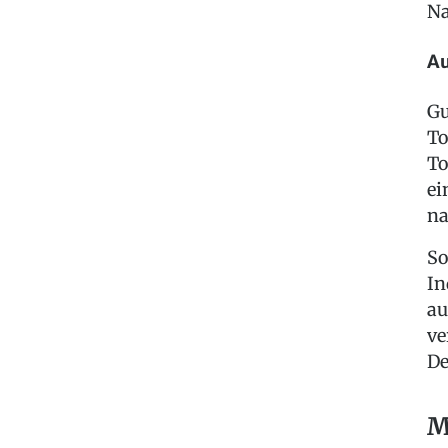
Na
Au
Gu
To
To
ei
na
So
In
au
ve
De
M