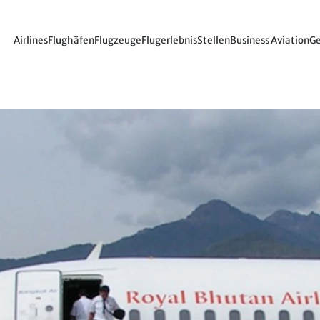
Airlines
Flughäfen
Flugzeuge
Flugerlebnis
Stellen
Business Aviation
Ge