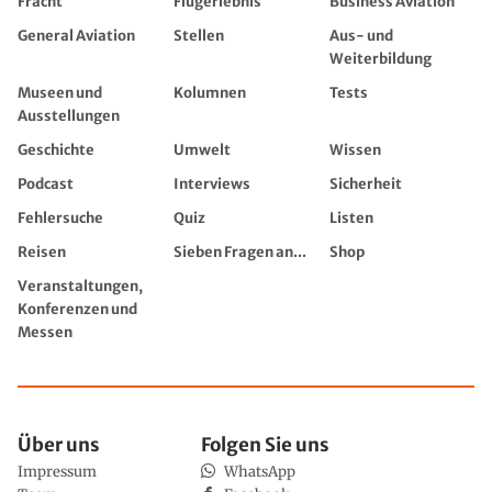
Fracht
Flugerlebnis
Business Aviation
General Aviation
Stellen
Aus- und
Weiterbildung
Museen und
Kolumnen
Tests
Ausstellungen
Geschichte
Umwelt
Wissen
Podcast
Interviews
Sicherheit
Fehlersuche
Quiz
Listen
Reisen
Sieben Fragen an...
Shop
Veranstaltungen,
Konferenzen und
Messen
Über uns
Folgen Sie uns
Impressum
WhatsApp