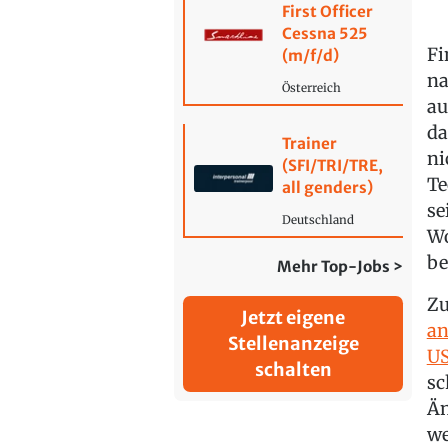
First Officer
Cessna 525
Fi
(m/f/d)
na
Österreich
au
da
Trainer
ni
(SFI/TRI/TRE,
Te
all genders)
se
Deutschland
Wo
be
Mehr Top-Jobs >
Zu
Jetzt eigene
an
Stellenanzeige
U
schalten
sc
Än
we