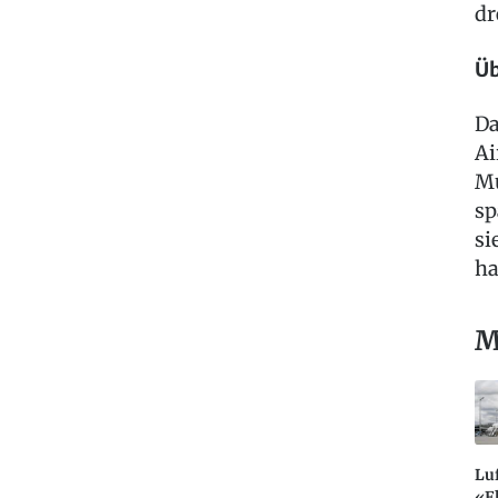
dr
Üb
Da
Ai
Mu
sp
si
ha
M
Lu
«F