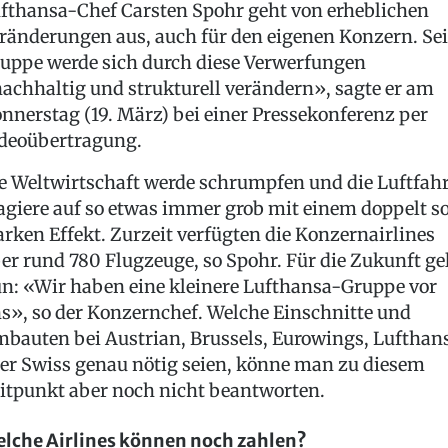
fthansa-Chef Carsten Spohr geht von erheblichen
ränderungen aus, auch für den eigenen Konzern. Se
uppe werde sich durch diese Verwerfungen
achhaltig und strukturell verändern», sagte er am
nnerstag (19. März) bei einer Pressekonferenz per
deoübertragung.
e Weltwirtschaft werde schrumpfen und die Luftfahr
agiere auf so etwas immer grob mit einem doppelt s
arken Effekt. Zurzeit verfügten die Konzernairlines
er rund 780 Flugzeuge, so Spohr. Für die Zukunft ge
n: «Wir haben eine kleinere Lufthansa-Gruppe vor
s», so der Konzernchef. Welche Einschnitte und
bauten bei Austrian, Brussels, Eurowings, Lufthan
er Swiss genau nötig seien, könne man zu diesem
itpunkt aber noch nicht beantworten.
lche Airlines können noch zahlen?