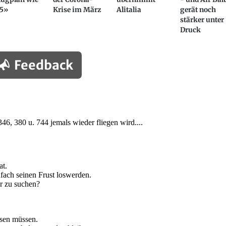
55»
Krise im März
Alitalia
gerät noch
stärker unter
Druck
Feedback