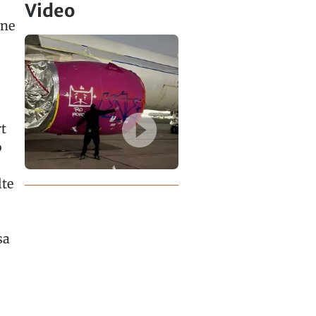
Video
ine
t
o
lte
sa