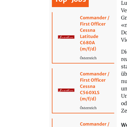
Lu
Ve
Gr
Commander /
First Officer
«n
Cessna
Do
Latitude
Vi
C680A
(m/f/d)
Di
re
Österreich
st
üb
Commander /
First Officer
nu
Cessna
un
C560XLS
Um
(m/f/d)
od
Österreich
Ze
Commander /
We