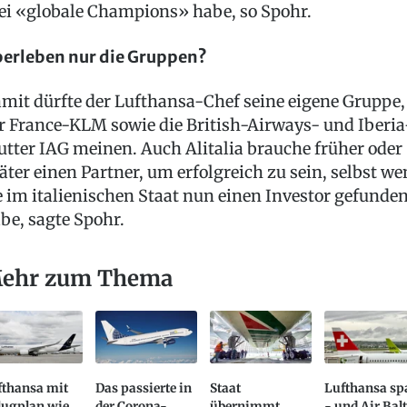
ei «globale Champions» habe, so Spohr.
erleben nur die Gruppen?
mit dürfte der Lufthansa-Chef seine eigene Gruppe,
r France-KLM sowie die British-Airways- und Iberia
tter IAG meinen. Auch Alitalia brauche früher oder
äter einen Partner, um erfolgreich zu sein, selbst w
e im italienischen Staat nun einen Investor gefunde
be, sagte Spohr.
ehr zum Thema
fthansa mit
Das passierte in
Staat
Lufthansa sp
lugplan wie
der Corona-
übernimmt
- und Air Balt