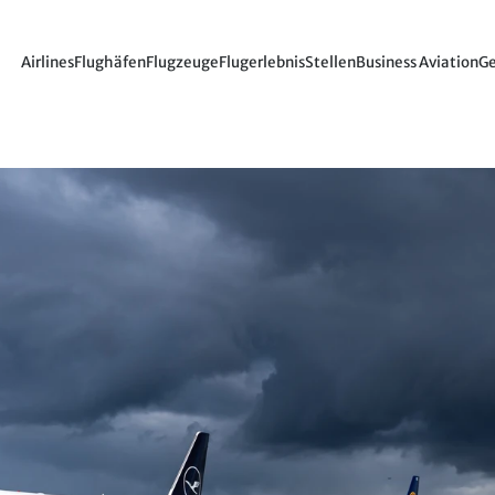
Airlines
Flughäfen
Flugzeuge
Flugerlebnis
Stellen
Business Aviation
Ge