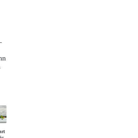
-
enn
n
art
ic