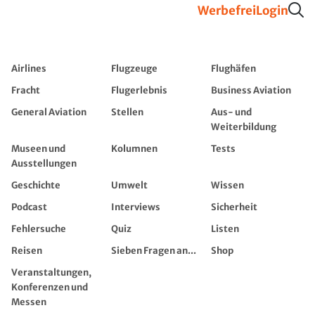
Werbefrei
Login
Airlines
Flugzeuge
Flughäfen
Fracht
Flugerlebnis
Business Aviation
General Aviation
Stellen
Aus- und
Weiterbildung
Museen und
Kolumnen
Tests
Ausstellungen
Geschichte
Umwelt
Wissen
Podcast
Interviews
Sicherheit
Fehlersuche
Quiz
Listen
Reisen
Sieben Fragen an...
Shop
Veranstaltungen,
Konferenzen und
Messen