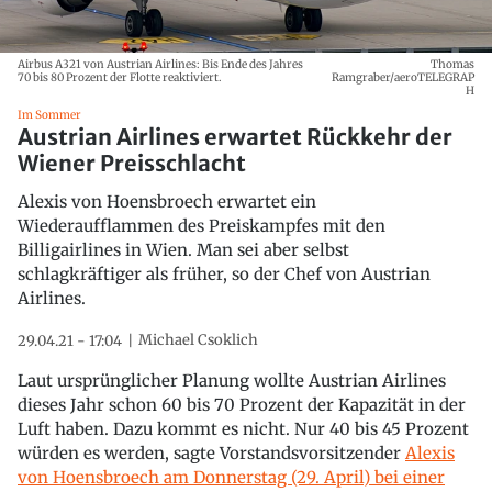
Airbus A321 von Austrian Airlines: Bis Ende des Jahres
Thomas
70 bis 80 Prozent der Flotte reaktiviert.
Ramgraber/aeroTELEGRAP
H
Im Sommer
Austrian Airlines erwartet Rückkehr der
Wiener Preisschlacht
Alexis von Hoensbroech erwartet ein
Wiederaufflammen des Preiskampfes mit den
Billigairlines in Wien. Man sei aber selbst
schlagkräftiger als früher, so der Chef von Austrian
Airlines.
Michael Csoklich
29.04.21 - 17:04
Laut ursprünglicher Planung wollte Austrian Airlines
dieses Jahr schon 60 bis 70 Prozent der Kapazität in der
Luft haben. Dazu kommt es nicht. Nur 40 bis 45 Prozent
würden es werden, sagte Vorstandsvorsitzender
Alexis
von Hoensbroech am Donnerstag (29. April) bei einer