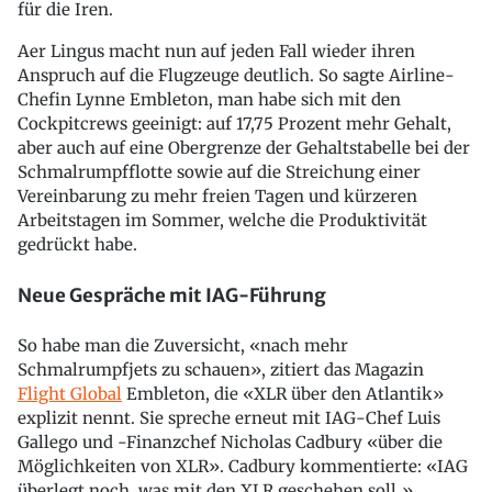
für die Iren.
Aer Lingus macht nun auf jeden Fall wieder ihren
Anspruch auf die Flugzeuge deutlich. So sagte Airline-
Chefin Lynne Embleton, man habe sich mit den
Cockpitcrews geeinigt: auf 17,75 Prozent mehr Gehalt,
aber auch auf eine Obergrenze der Gehaltstabelle bei der
Schmalrumpfflotte sowie auf die Streichung einer
Vereinbarung zu mehr freien Tagen und kürzeren
Arbeitstagen im Sommer, welche die Produktivität
gedrückt habe.
Neue Gespräche mit IAG-Führung
So habe man die Zuversicht, «nach mehr
Schmalrumpfjets zu schauen», zitiert das Magazin
Flight Global
Embleton, die «XLR über den Atlantik»
explizit nennt. Sie spreche erneut mit IAG-Chef Luis
Gallego und -Finanzchef Nicholas Cadbury «über die
Möglichkeiten von XLR». Cadbury kommentierte: «IAG
überlegt noch, was mit den XLR geschehen soll.»