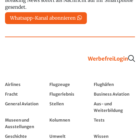
Breaking News sofort als Nachricht auf Ihr Smartphone
gesendet.
Whatsapp-Kanal abonnieren
Werbefrei
Login
Airlines
Flugzeuge
Flughäfen
Fracht
Flugerlebnis
Business Aviation
General Aviation
Stellen
Aus- und
Weiterbildung
Museen und
Kolumnen
Tests
Ausstellungen
Geschichte
Umwelt
Wissen