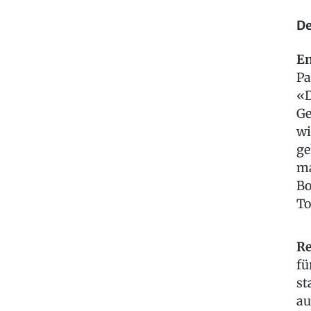
De
En
Pa
«D
Ge
wi
ge
ma
Bo
To
Re
fü
st
au