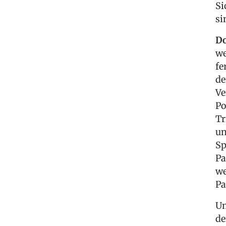
Si
si
D
we
fe
de
Ve
Po
Tr
un
Sp
Pa
we
Pa
Un
de