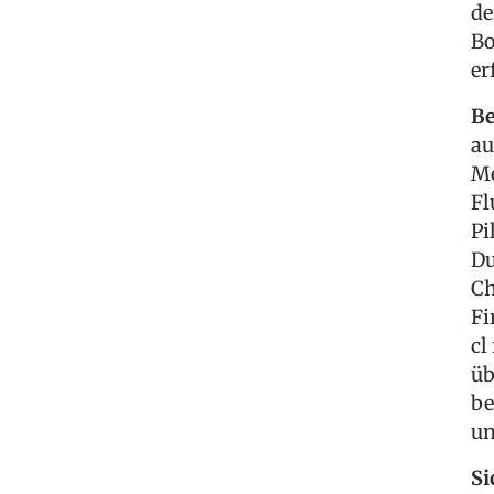
de
Bo
er
Be
au
Me
Fl
Pi
Du
Ch
Fi
cl
üb
be
un
Si