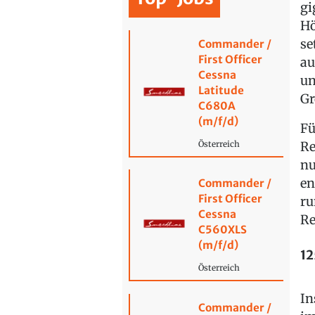
gi
Hö
se
Commander /
First Officer
au
Cessna
un
Latitude
Gr
C680A
(m/f/d)
Fü
Re
Österreich
nu
en
Commander /
First Officer
ru
Cessna
Re
C560XLS
(m/f/d)
12
Österreich
In
Commander /