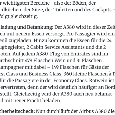
r wichtigsten Bereiche - also der Böden, der
rdküchen, der Sitze, der Toiletten und des Cockpits 
folgt gleichzeitig.
ladung und Betankung:
Der A380 wird in dieser Zei
ch mit neuem Essen versorgt. Pro Passagier wird ein
nü zugeladen. Hinzu kommen die Essen für die 24
ugbegleiter, 2 Cabin Service Assistants und die 2
loten. Auf jedem A380-Flug von Emirates sind im
rchschnitt 478 Flaschen Wein und 31 Flaschen
ampagner mit dabei – 149 Flaschen für Gäste der
rst Class und Business Class, 360 kleine Flaschen à 1
 für die Passagiere in der Economy Class. Rotwein ist
ervertreten, denn der wird deutlich häufiger an Bor
stellt. Gleichzeitig wird der A380 auch neu betankt
d mit neuer Fracht beladen.
cherheitscheck:
Nun durchläuft der Airbus A380 die