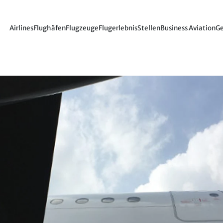
Airlines
Flughäfen
Flugzeuge
Flugerlebnis
Stellen
Business Aviation
Ge