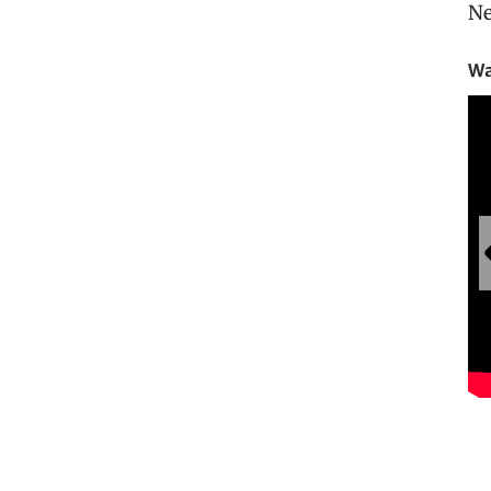
Ne
Wa