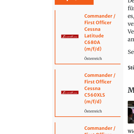
D
fü
es
Commander /
First Officer
ve
Cessna
Ve
Latitude
am
C680A
(m/f/d)
Se
Österreich
St
Commander /
First Officer
M
Cessna
C560XLS
(m/f/d)
Österreich
Commander /
Wie