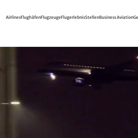
Airlines
Flughäfen
Flugzeuge
Flugerlebnis
Stellen
Business Aviation
Ge