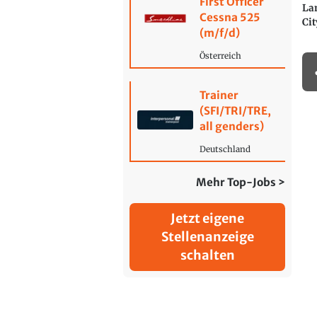
First Officer
La
Cessna 525
Cit
(m/f/d)
Österreich
Trainer
(SFI/TRI/TRE,
all genders)
Deutschland
Mehr Top-Jobs >
Jetzt eigene
Stellenanzeige
schalten