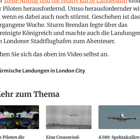
er
steile Anflug und die relativ kurze Landebahn
sin
r Piloten herausfordernd. Umso herausfordernder wi
, wenn es dabei auch noch stürmt. Geschehen ist das
rgangene Woche. Sturm Brendan fegte über das
reinigte Königreich und machte auch die Landunge
 Londoner Stadtflughafen zum Abenteuer.
hen Sie sich das oben im Video selbst an.
ürmische Landungen in London City
ehr zum Thema
 Piloten die
Eine Crosswind-
A380: Spektakuläre