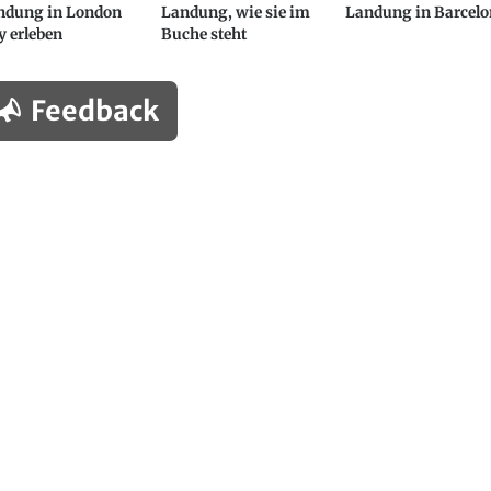
ndung in London
Landung, wie sie im
Landung in Barcel
y erleben
Buche steht
Feedback