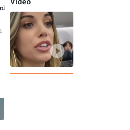
d
Video
rd
n