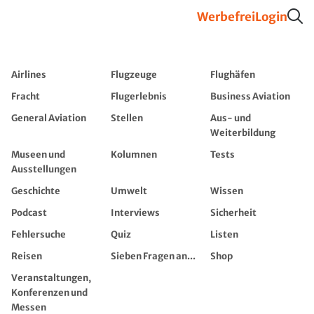
Werbefrei
Login
Airlines
Flugzeuge
Flughäfen
Fracht
Flugerlebnis
Business Aviation
General Aviation
Stellen
Aus- und
Weiterbildung
Museen und
Kolumnen
Tests
Ausstellungen
Geschichte
Umwelt
Wissen
Podcast
Interviews
Sicherheit
Fehlersuche
Quiz
Listen
Reisen
Sieben Fragen an...
Shop
Veranstaltungen,
Konferenzen und
Messen