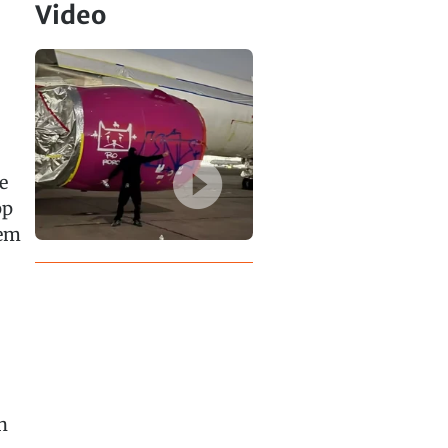
Video
e
pp
dem
n