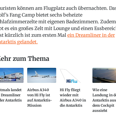
uristen können am Flugplatz auch übernachten. Da
lf’s Fang Camp bietet sechs beheizte
hlafzimmerzelte mit eigenen Badezimmern. Zudem
bt es ein großes Zelt mit Lounge und einen Essbereic
st kürzlich ist zum ersten Mal
ein Dreamliner in der
tarktis gelandet.
ehr zum Thema
tmals landet
Airbus A340
Hi Fly fliegt
Wie eine
n Dreamliner
von Hi Fly ist
wieder mit
Landung in d
der Antarktis
auf Antarktis-
Airbus A340 in
Antarktis au
Mission
die Antarktis
dem Cockpit
aussieht