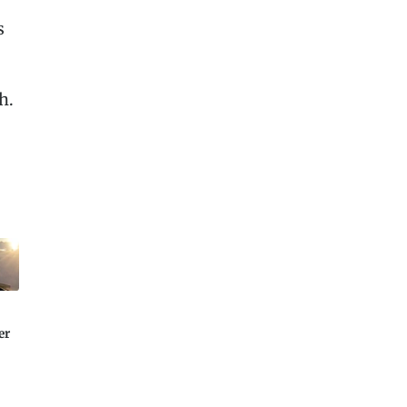
s
h.
er
s