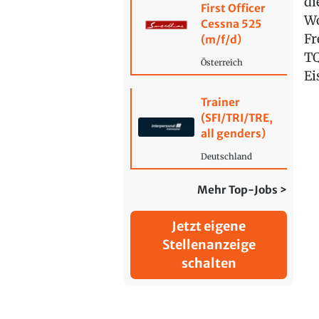
di
First Officer
Wo
Cessna 525
Fr
(m/f/d)
TQ
Österreich
Ei
Trainer
(SFI/TRI/TRE,
all genders)
Deutschland
Mehr Top-Jobs >
Jetzt eigene
Stellenanzeige
schalten