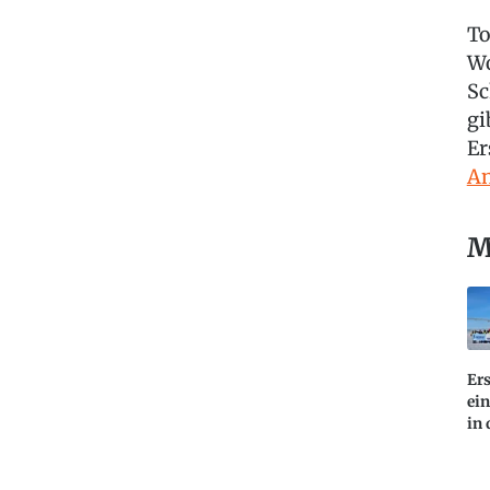
To
Wo
Sc
gi
Er
An
M
Ers
ei
in 