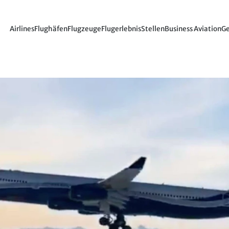
Airlines
Flughäfen
Flugzeuge
Flugerlebnis
Stellen
Business Aviation
Ge