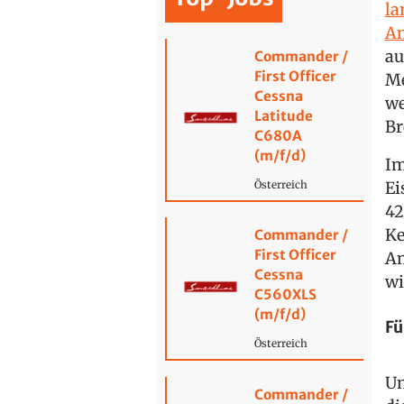
la
An
au
Commander /
First Officer
Me
Cessna
we
Latitude
Br
C680A
(m/f/d)
Im
Ei
Österreich
42
Ke
Commander /
First Officer
An
Cessna
wi
C560XLS
(m/f/d)
Fü
Österreich
Un
Commander /