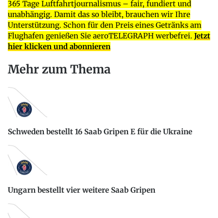
365 Tage Luftfahrtjournalismus – fair, fundiert und
unabhängig. Damit das so bleibt, brauchen wir Ihre
Unterstützung. Schon für den Preis eines Getränks am
Flughafen genießen Sie aeroTELEGRAPH werbefrei.
Jetzt
hier klicken und abonnieren
Mehr zum Thema
Schweden bestellt 16 Saab Gripen E für die Ukraine
Ungarn bestellt vier weitere Saab Gripen