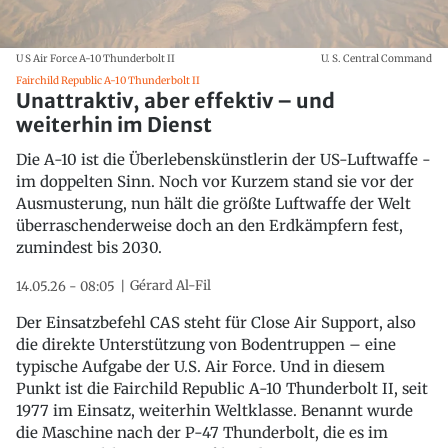
U S Air Force A-10 Thunderbolt II
U. S. Central Command
Fairchild Republic A-10 Thunderbolt II
Unattraktiv, aber effektiv – und
weiterhin im Dienst
Die A-10 ist die Überlebenskünstlerin der US-Luftwaffe -
im doppelten Sinn. Noch vor Kurzem stand sie vor der
Ausmusterung, nun hält die größte Luftwaffe der Welt
überraschenderweise doch an den Erdkämpfern fest,
zumindest bis 2030.
Gérard Al-Fil
14.05.26 - 08:05
Der Einsatzbefehl CAS steht für Close Air Support, also
die direkte Unterstützung von Bodentruppen – eine
typische Aufgabe der U.S. Air Force. Und in diesem
Punkt ist die Fairchild Republic A-10 Thunderbolt II, seit
1977 im Einsatz, weiterhin Weltklasse. Benannt wurde
die Maschine nach der P-47 Thunderbolt, die es im