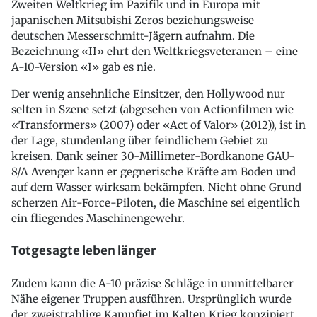
Zweiten Weltkrieg im Pazifik und in Europa mit
japanischen Mitsubishi Zeros beziehungsweise
deutschen Messerschmitt-Jägern aufnahm. Die
Bezeichnung «II» ehrt den Weltkriegsveteranen – eine
A-10-Version «I» gab es nie.
Der wenig ansehnliche Einsitzer, den Hollywood nur
selten in Szene setzt (abgesehen von Actionfilmen wie
«Transformers» (2007) oder «Act of Valor» (2012)), ist in
der Lage, stundenlang über feindlichem Gebiet zu
kreisen. Dank seiner 30-Millimeter-Bordkanone GAU-
8/A Avenger kann er gegnerische Kräfte am Boden und
auf dem Wasser wirksam bekämpfen. Nicht ohne Grund
scherzen Air-Force-Piloten, die Maschine sei eigentlich
ein fliegendes Maschinengewehr.
Totgesagte leben länger
Zudem kann die A-10 präzise Schläge in unmittelbarer
Nähe eigener Truppen ausführen. Ursprünglich wurde
der zweistrahlige Kampfjet im Kalten Krieg konzipiert,