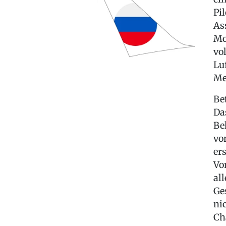
Pi
As
Mo
vo
Lu
Me
Be
Da
Be
vo
er
Vo
al
Ge
ni
Ch