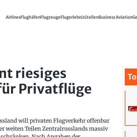
Airlines
Flughäfen
Flugzeuge
Flugerlebnis
Stellen
Business Aviation
Ge
nt riesiges
To
für Privatflüge
ssland will privaten Flugverkehr offenbar
er weiten Teilen Zentralrusslands massiv
nschränken. Nach Angaben der