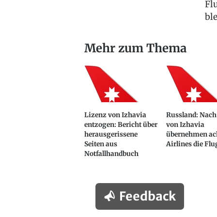
Fl
bl
Mehr zum Thema
Lizenz von Izhavia
Russland: Nach
entzogen: Bericht über
von Izhavia
herausgerissene
übernehmen ac
Seiten aus
Airlines die Fl
Notfallhandbuch
Feedback