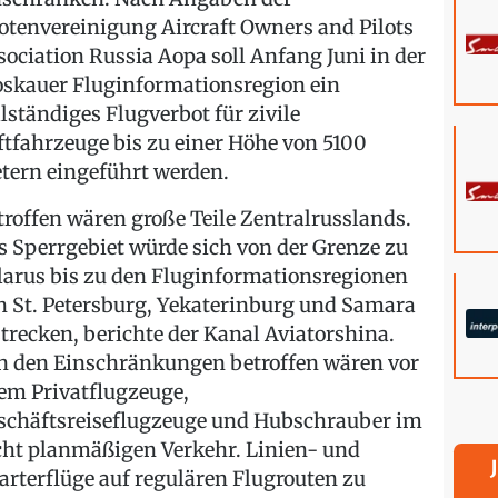
lotenvereinigung Aircraft Owners and Pilots
sociation Russia Aopa soll Anfang Juni in der
skauer Fluginformationsregion ein
llständiges Flugverbot für zivile
ftfahrzeuge bis zu einer Höhe von 5100
tern eingeführt werden.
troffen wären große Teile Zentralrusslands.
s Sperrgebiet würde sich von der Grenze zu
larus bis zu den Fluginformationsregionen
n St. Petersburg, Yekaterinburg und Samara
strecken, berichte der Kanal Aviatorshina.
n den Einschränkungen betroffen wären vor
lem Privatflugzeuge,
schäftsreiseflugzeuge und Hubschrauber im
cht planmäßigen Verkehr. Linien- und
arterflüge auf regulären Flugrouten zu