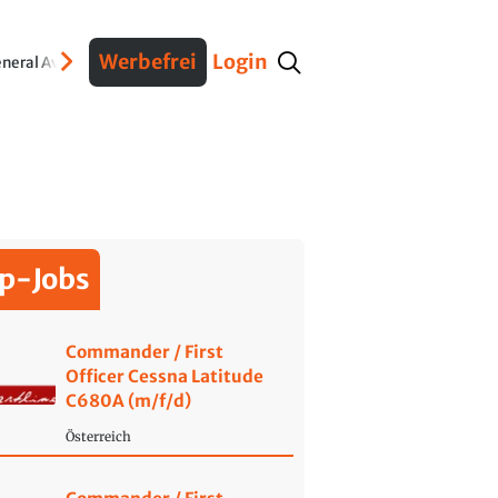
Werbefrei
Login
neral Aviation
Verteidigung
Interviews
Fracht
Geschichte
Sicherheit
Ko
p-Jobs
Commander / First
Officer Cessna Latitude
C680A (m/f/d)
Österreich