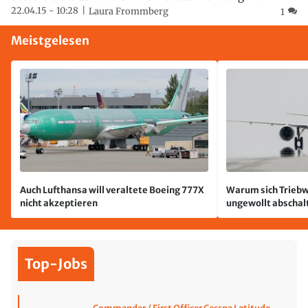
22.04.15 - 10:28
Laura Frommberg
1
Meistgelesen
Auch Lufthansa will veraltete Boeing 777X
Warum sich Triebw
nicht akzeptieren
ungewollt abschal
passiert
Top-Jobs