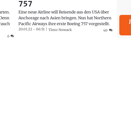
757
arten.
Eine neue Airline will Reisende aus den USA über
 Denn
Anchorage nach Asien bringen. Nun hat Northern
brauch
Pacific Airways ihre erste Boeing 757 vorgestellt.
20.01.22 - 06:51
Timo Nowack
40
6