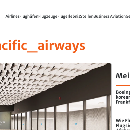
Airlines
Flughäfen
Flugzeuge
Flugerlebnis
Stellen
Business Aviation
Ge
cific_airways
Mei
Boein
korea
Frankf
Wie F
Flugs