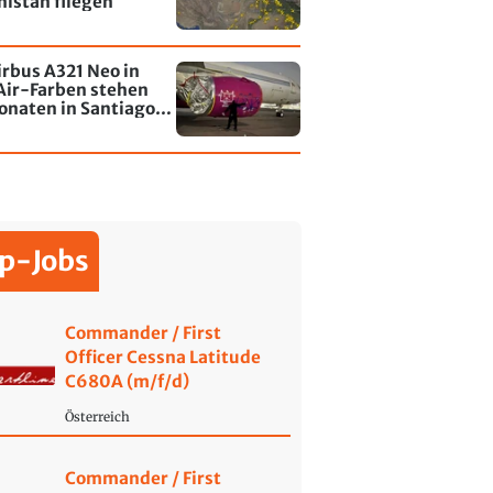
istan fliegen
irbus A321 Neo in
Air-Farben stehen
onaten in Santiago
le - jetzt wurde einer
affiti besprayt
p-Jobs
Commander / First
Officer Cessna Latitude
C680A (m/f/d)
Österreich
Commander / First