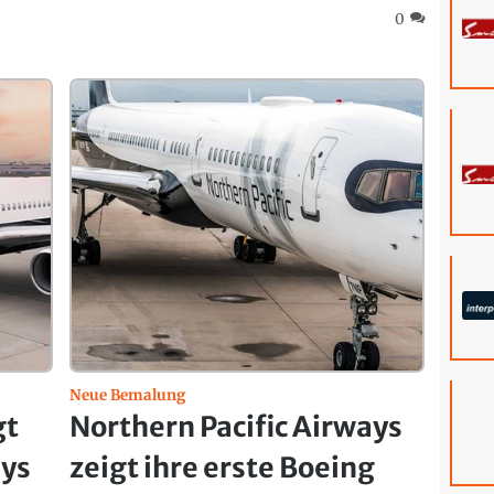
0
Neue Bemalung
gt
Northern Pacific Airways
ays
zeigt ihre erste Boeing