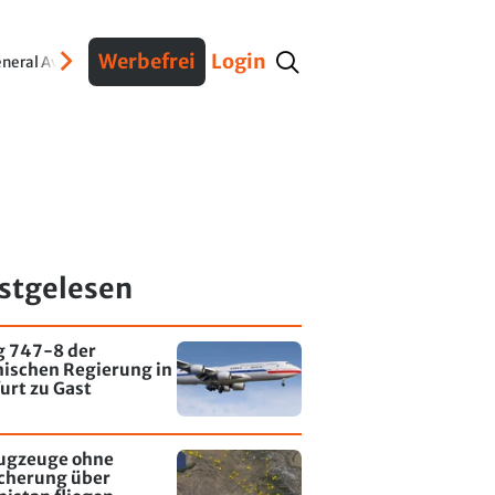
Werbefrei
Login
neral Aviation
Verteidigung
Interviews
Fracht
Geschichte
Sicherheit
Ko
stgelesen
g 747-8 der
nischen Regierung in
urt zu Gast
lugzeuge ohne
icherung über