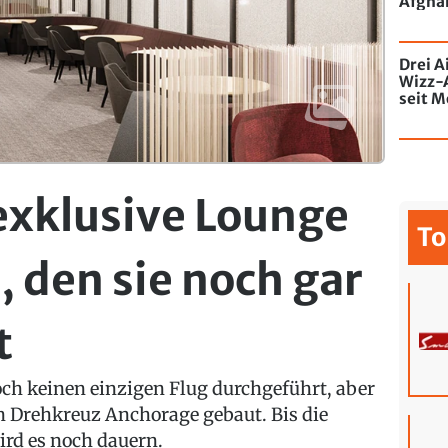
Afghan
Drei A
Wizz-
seit M
de Chi
mit Gr
 exklusive Lounge
To
, den sie noch gar
t
och keinen einzigen Flug durchgeführt, aber
n Drehkreuz Anchorage gebaut. Bis die
ird es noch dauern.