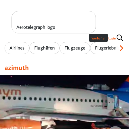
Aerotelegraph logo
Werbefrei
Login
Airlines
Flughäfen
Flugzeuge
Flugerlebnis
azimuth