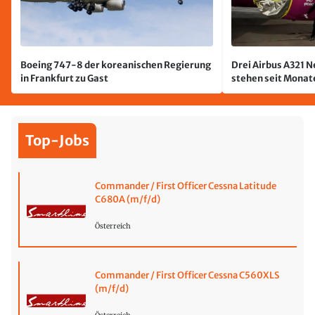
Boeing 747-8 der koreanischen Regierung
Drei Airbus A321 
in Frankfurt zu Gast
stehen seit Monate
jetzt wurde einer 
Top-Jobs
Commander / First Officer Cessna Latitude
C680A (m/f/d)
Österreich
Commander / First Officer Cessna C560XLS
(m/f/d)