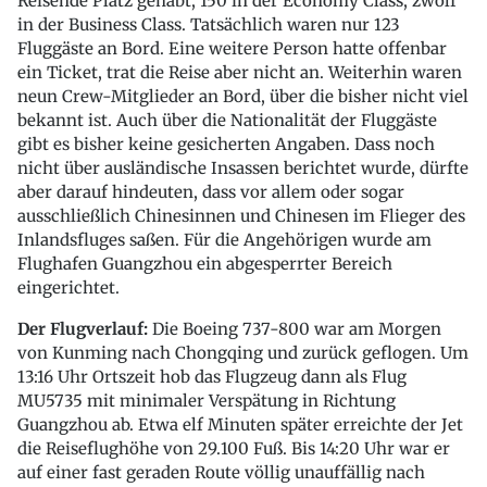
Reisende Platz gehabt, 150 in der Economy Class, zwölf
in der Business Class. Tatsächlich waren nur 123
Fluggäste an Bord. Eine weitere Person hatte offenbar
ein Ticket, trat die Reise aber nicht an. Weiterhin waren
neun Crew-Mitglieder an Bord, über die bisher nicht viel
bekannt ist. Auch über die Nationalität der Fluggäste
gibt es bisher keine gesicherten Angaben. Dass noch
nicht über ausländische Insassen berichtet wurde, dürfte
aber darauf hindeuten, dass vor allem oder sogar
ausschließlich Chinesinnen und Chinesen im Flieger des
Inlandsfluges saßen. Für die Angehörigen wurde am
Flughafen Guangzhou ein abgesperrter Bereich
eingerichtet.
Der Flugverlauf:
Die Boeing 737-800 war am Morgen
von Kunming nach Chongqing und zurück geflogen. Um
13:16 Uhr Ortszeit hob das Flugzeug dann als Flug
MU5735 mit minimaler Verspätung in Richtung
Guangzhou ab. Etwa elf Minuten später erreichte der Jet
die Reiseflughöhe von 29.100 Fuß. Bis 14:20 Uhr war er
auf einer fast geraden Route völlig unauffällig nach