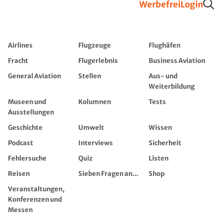
Werbefrei
Login
Airlines
Flugzeuge
Flughäfen
Fracht
Flugerlebnis
Business Aviation
General Aviation
Stellen
Aus- und
Weiterbildung
Museen und
Kolumnen
Tests
Ausstellungen
Geschichte
Umwelt
Wissen
Podcast
Interviews
Sicherheit
Fehlersuche
Quiz
Listen
Reisen
Sieben Fragen an...
Shop
Veranstaltungen,
Konferenzen und
Messen