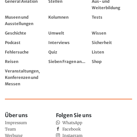
General Aviation
Stellen
Aus- und
Weiterbildung
Museen und
Kolumnen
Tests
Ausstellungen
Geschichte
Umwelt
Wissen
Podcast
Interviews
Sicherheit
Fehlersuche
Quiz
Listen
Reisen
Sieben Fragen an...
Shop
Veranstaltungen,
Konferenzen und
Messen
Über uns
Folgen Sie uns
Impressum
WhatsApp
Team
Facebook
Werbung
Instagram