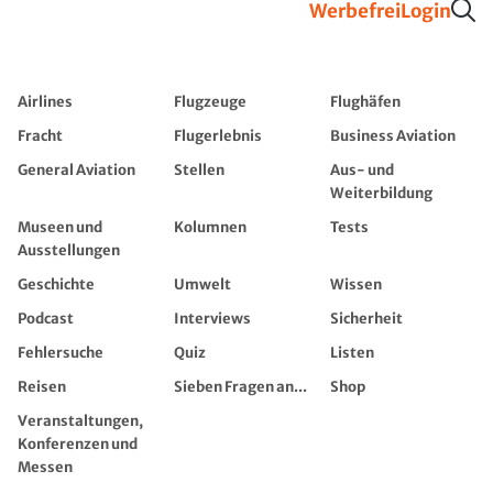
Werbefrei
Login
Airlines
Flugzeuge
Flughäfen
Fracht
Flugerlebnis
Business Aviation
General Aviation
Stellen
Aus- und
Weiterbildung
Museen und
Kolumnen
Tests
Ausstellungen
Geschichte
Umwelt
Wissen
Podcast
Interviews
Sicherheit
Fehlersuche
Quiz
Listen
Reisen
Sieben Fragen an...
Shop
Veranstaltungen,
Konferenzen und
Messen