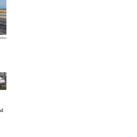
irbus
nd