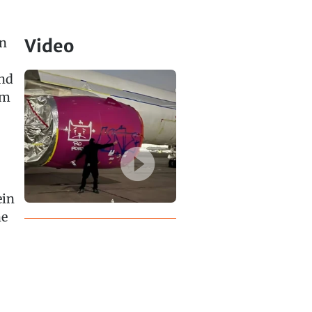
in
Video
und
em
ein
he