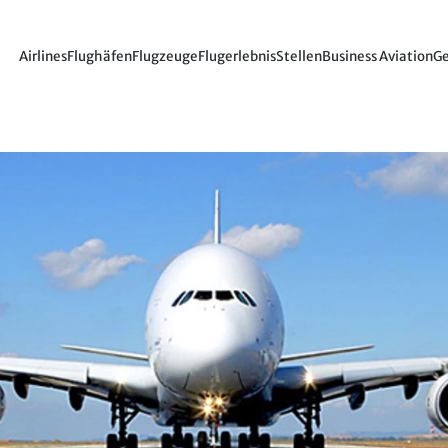
Airlines
Flughäfen
Flugzeuge
Flugerlebnis
Stellen
Business Aviation
Ge