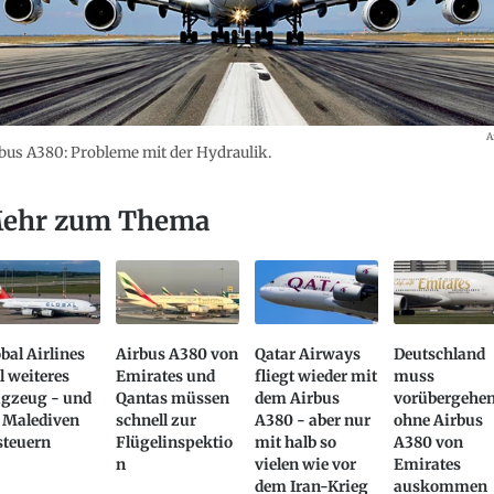
A
bus A380: Probleme mit der Hydraulik.
ehr zum Thema
bal Airlines
Airbus A380 von
Qatar Airways
Deutschland
l weiteres
Emirates und
fliegt wieder mit
muss
ugzeug - und
Qantas müssen
dem Airbus
vorübergehe
e Malediven
schnell zur
A380 - aber nur
ohne Airbus
steuern
Flügelinspektio
mit halb so
A380 von
n
vielen wie vor
Emirates
dem Iran-Krieg
auskommen