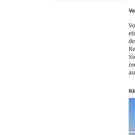
Ve
Vo
ei
de
Re
Si
re
au
Rä