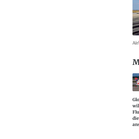
Air
M
Glo
wil
Fl
di
an