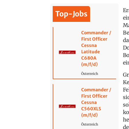
Er
Top-Jobs
ei
Ma
Be
Commander /
First Officer
da
Cessna
Do
Latitude
Bo
C680A
ei
(m/f/d)
Gr
Österreich
Ke
Fe
Commander /
First Officer
si
Cessna
so
C560XLS
ko
(m/f/d)
he
Österreich
de