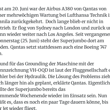
st am 20. Juni war der Airbus A380 von Qantas von
ner mehrwöchigen Wartung bei Lufthansa Technik 
nila zurückgekehrt. Doch lange blieb er nicht in
trieb. Er flog von Sydney nach London und zurück 
nn wieder weiter nach Los Angeles. Seit vergangen
nnerstag (25. Juni) steht der Superjumbo dort am
den. Qantas setzt stattdessen auch eine Boeing 747
n.
und für das Grounding der Maschine mit der
nnzeichnung VH-OQD ist laut der Fluggesellschaft 
hler bei der Hydraulik. Die Lösung des Problems zie
ch länger hin als geplant, erklärte Qantas. Eigentlich
llte der Superjumbo bereits das
mmende Wochenende wieder im Einsatz sein. Nun
ißt es, dass es noch ein paar Tage dauern könne, bis
r Jet wieder fliegt.