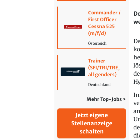
Commander /
De
First Officer
w
Cessna 525
(m/f/d)
De
Österreich
ko
he
Trainer
lö
(SFI/TRI/TRE,
de
all genders)
Hy
Deutschland
In
Mehr Top-Jobs >
ve
an
Jetzt eigene
Un
Stellenanzeige
de
schalten
di