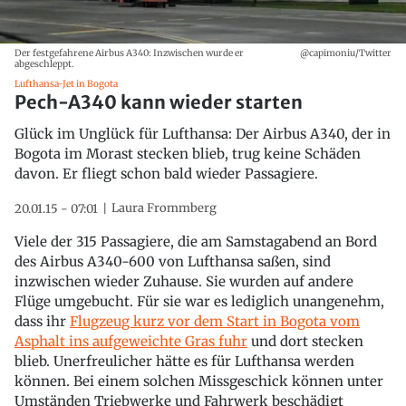
Der festgefahrene Airbus A340: Inzwischen wurde er
@capimoniu/Twitter
abgeschleppt.
Lufthansa-Jet in Bogota
Pech-A340 kann wieder starten
Glück im Unglück für Lufthansa: Der Airbus A340, der in
Bogota im Morast stecken blieb, trug keine Schäden
davon. Er fliegt schon bald wieder Passagiere.
Laura Frommberg
20.01.15 - 07:01
Viele der 315 Passagiere, die am Samstagabend an Bord
des Airbus A340-600 von Lufthansa saßen, sind
inzwischen wieder Zuhause. Sie wurden auf andere
Flüge umgebucht. Für sie war es lediglich unangenehm,
dass ihr
Flugzeug kurz vor dem Start in Bogota vom
Asphalt ins aufgeweichte Gras fuhr
und dort stecken
blieb. Unerfreulicher hätte es für Lufthansa werden
können. Bei einem solchen Missgeschick können unter
Umständen Triebwerke und Fahrwerk beschädigt