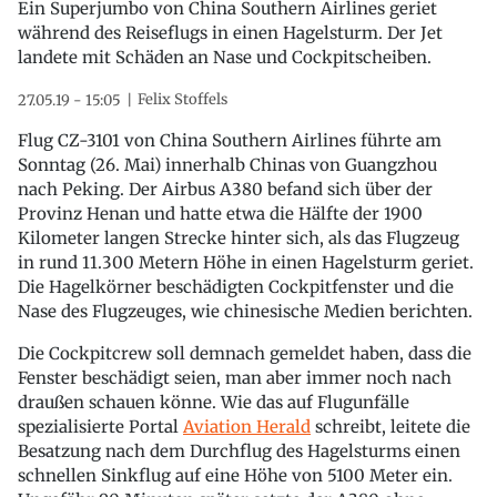
Ein Superjumbo von China Southern Airlines geriet
während des Reiseflugs in einen Hagelsturm. Der Jet
landete mit Schäden an Nase und Cockpitscheiben.
Felix Stoffels
27.05.19 - 15:05
Flug CZ-3101 von China Southern Airlines führte am
Sonntag (26. Mai) innerhalb Chinas von Guangzhou
nach Peking. Der Airbus A380 befand sich über der
Provinz Henan und hatte etwa die Hälfte der 1900
Kilometer langen Strecke hinter sich, als das Flugzeug
in rund 11.300 Metern Höhe in einen Hagelsturm geriet.
Die Hagelkörner beschädigten Cockpitfenster und die
Nase des Flugzeuges, wie chinesische Medien berichten.
Die Cockpitcrew soll demnach gemeldet haben, dass die
Fenster beschädigt seien, man aber immer noch nach
draußen schauen könne. Wie das auf Flugunfälle
spezialisierte Portal
Aviation Herald
schreibt, leitete die
Besatzung nach dem Durchflug des Hagelsturms einen
schnellen Sinkflug auf eine Höhe von 5100 Meter ein.