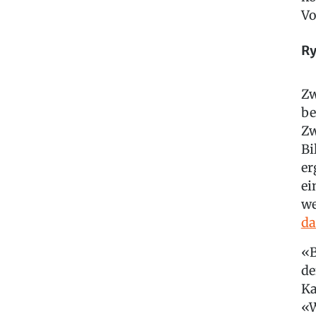
Vo
Ry
Zw
be
Zw
Bi
er
ei
w
da
«B
de
Ka
«W