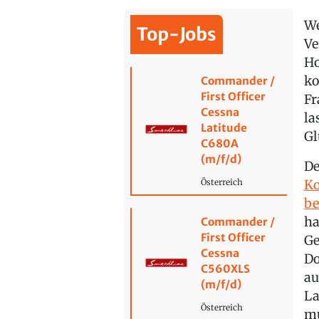
We
Top-Jobs
Ve
Ho
ko
Commander /
First Officer
Fr
Cessna
la
Latitude
Gl
C680A
(m/f/d)
De
Ko
Österreich
b
ha
Commander /
First Officer
Ge
Cessna
Do
C560XLS
au
(m/f/d)
La
Österreich
mu