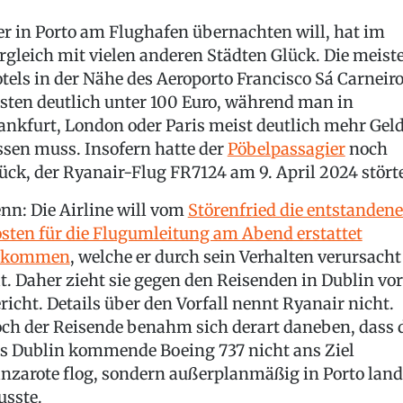
r in Porto am Flughafen übernachten will, hat im
rgleich mit vielen anderen Städten Glück. Die meist
tels in der Nähe des Aeroporto Francisco Sá Carneir
sten deutlich unter 100 Euro, während man in
ankfurt, London oder Paris meist deutlich mehr Gel
ssen muss. Insofern hatte der
Pöbelpassagier
noch
ück, der Ryanair-Flug FR7124 am 9. April 2024 stört
nn: Die Airline will vom
Störenfried die entstanden
sten für die Flugumleitung am Abend erstattet
ekommen
, welche er durch sein Verhalten verursacht
t. Daher zieht sie gegen den Reisenden in Dublin vor
richt. Details über den Vorfall nennt Ryanair nicht.
ch der Reisende benahm sich derart daneben, dass 
s Dublin kommende Boeing 737 nicht ans Ziel
nzarote flog, sondern außerplanmäßig in Porto lan
sste.