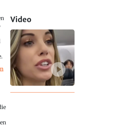
en
Video
o
d
e.
en
die
den