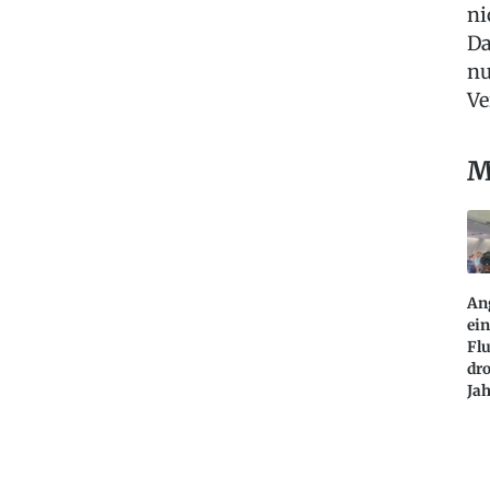
ni
Da
nu
Ve
M
Ang
ein
Flu
dro
Ja