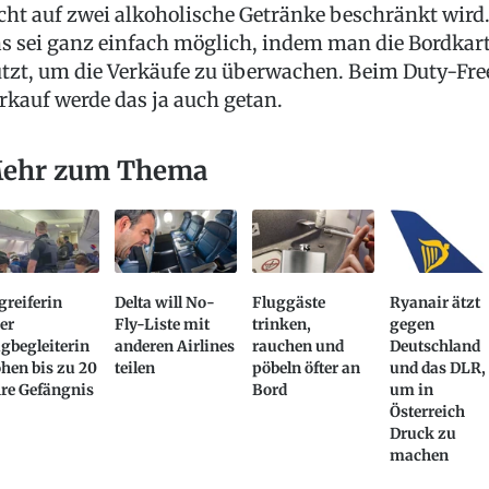
cht auf zwei alkoholische Getränke beschränkt wird
s sei ganz einfach möglich, indem man die Bordkar
tzt, um die Verkäufe zu überwachen. Beim Duty-Fre
rkauf werde das ja auch getan.
ehr zum Thema
reiferin
Delta will No-
Fluggäste
Ryanair ätzt
er
Fly-Liste mit
trinken,
gegen
gbegleiterin
anderen Airlines
rauchen und
Deutschland
hen bis zu 20
teilen
pöbeln öfter an
und das DLR,
hre Gefängnis
Bord
um in
Österreich
Druck zu
machen