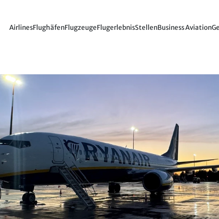
Airlines
Flughäfen
Flugzeuge
Flugerlebnis
Stellen
Business Aviation
Ge