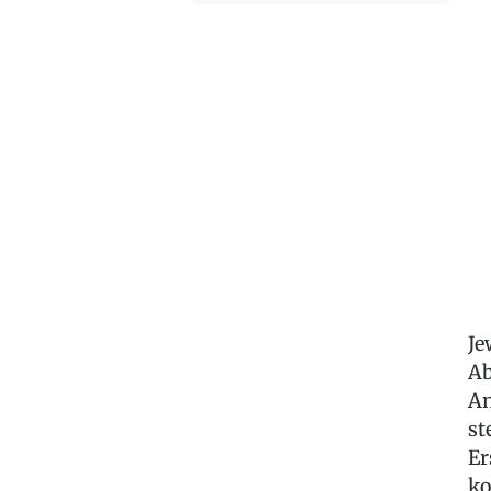
Je
Ab
An
st
Er
ko