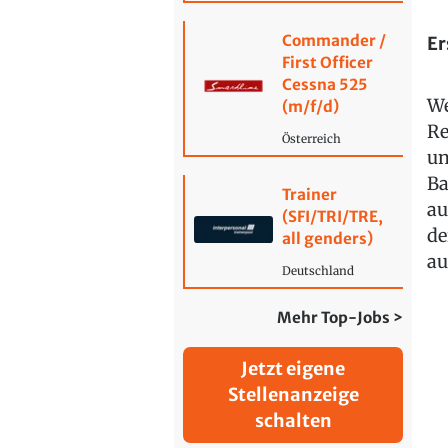
Commander /
Er
First Officer
Cessna 525
We
(m/f/d)
Re
Österreich
un
Ba
Trainer
au
(SFI/TRI/TRE,
de
all genders)
au
Deutschland
Mehr Top-Jobs >
Jetzt eigene
Stellenanzeige
schalten