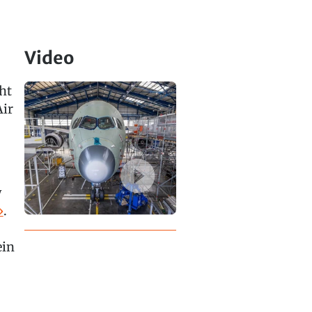
Video
ht
Air
w
»
.
ein