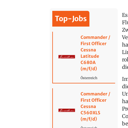
Es
Top-Jobs
Fl
Zw
Ve
Commander /
First Officer
ha
Cessna
Li
Latitude
ro
C680A
di
(m/f/d)
Im
Österreich
di
Un
Commander /
First Officer
ha
Cessna
Pr
C560XLS
Co
(m/f/d)
be