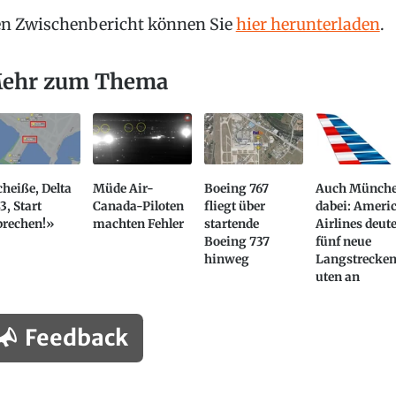
n Zwischenbericht können Sie
hier herunterladen
.
ehr zum Thema
heiße, Delta
Müde Air-
Boeing 767
Auch Münch
3, Start
Canada-Piloten
fliegt über
dabei: Ameri
brechen!»
machten Fehler
startende
Airlines deute
Boeing 737
fünf neue
hinweg
Langstrecke
uten an
Feedback