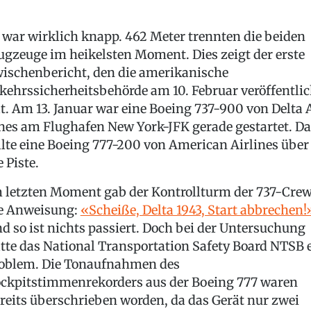
 war wirklich knapp. 462 Meter trennten die beiden
ugzeuge im heikelsten Moment. Dies zeigt der erste
ischenbericht, den die amerikanische
kehrssicherheitsbehörde am 10. Februar veröffentlic
t. Am 13. Januar war eine Boeing 737-900 von Delta 
nes am Flughafen New York-JFK gerade gestartet. Da
llte eine Boeing 777-200 von American Airlines über
e Piste.
 letzten Moment gab der Kontrollturm der 737-Cre
e Anweisung:
«Scheiße, Delta 1943, Start abbrechen!
d so ist nichts passiert. Doch bei der Untersuchung
tte das National Transportation Safety Board NTSB 
oblem. Die Tonaufnahmen des
ckpitstimmenrekorders aus der Boeing 777 waren
reits überschrieben worden, da das Gerät nur zwei