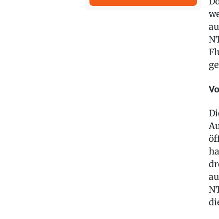
Do
we
au
NT
Fl
ge
Vo
Di
Au
öf
ha
dr
au
NT
di