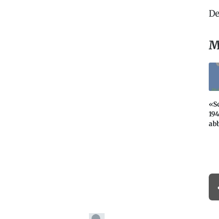
De
M
«Sc
194
ab