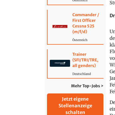
Österreich
St
Commander /
Dr
First Officer
Cessna 525
Um
(m/f/d)
de
Österreich
kl
Fl
Trainer
vo
(SFI/TRI/TRE,
Wi
all genders)
Ge
Deutschland
Ja
Fe
Mehr Top-Jobs >
Fe
Jetzt eigene
De
Stellenanzeige
ei
schalten