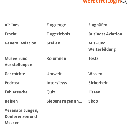
Werbefrei
Login
Airlines
Flugzeuge
Flughäfen
Fracht
Flugerlebnis
Business Aviation
General Aviation
Stellen
Aus- und
Weiterbildung
Museen und
Kolumnen
Tests
Ausstellungen
Geschichte
Umwelt
Wissen
Podcast
Interviews
Sicherheit
Fehlersuche
Quiz
Listen
Reisen
Sieben Fragen an...
Shop
Veranstaltungen,
Konferenzen und
Messen