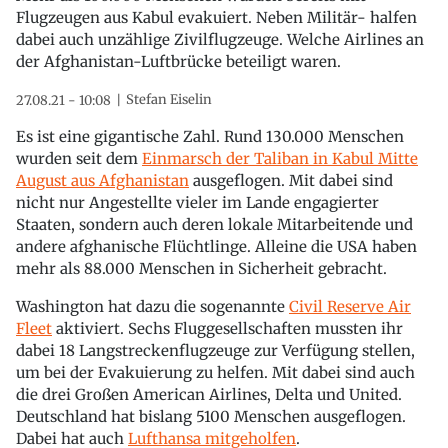
Flugzeugen aus Kabul evakuiert. Neben Militär- halfen
dabei auch unzählige Zivilflugzeuge. Welche Airlines an
der Afghanistan-Luftbrücke beteiligt waren.
Stefan Eiselin
27.08.21 - 10:08
Es ist eine gigantische Zahl. Rund 130.000 Menschen
wurden seit dem
Einmarsch der Taliban in Kabul Mitte
August aus Afghanistan
ausgeflogen. Mit dabei sind
nicht nur Angestellte vieler im Lande engagierter
Staaten, sondern auch deren lokale Mitarbeitende und
andere afghanische Flüchtlinge. Alleine die USA haben
mehr als 88.000 Menschen in Sicherheit gebracht.
Washington hat dazu die sogenannte
Civil Reserve Air
Fleet
aktiviert. Sechs Fluggesellschaften mussten ihr
dabei 18 Langstreckenflugzeuge zur Verfügung stellen,
um bei der Evakuierung zu helfen. Mit dabei sind auch
die drei Großen American Airlines, Delta und United.
Deutschland hat bislang 5100 Menschen ausgeflogen.
Dabei hat auch
Lufthansa mitgeholfen
.