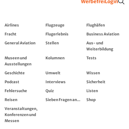
Werbefrei
Login
Airlines
Flugzeuge
Flughäfen
Fracht
Flugerlebnis
Business Aviation
General Aviation
Stellen
Aus- und
Weiterbildung
Museen und
Kolumnen
Tests
Ausstellungen
Geschichte
Umwelt
Wissen
Podcast
Interviews
Sicherheit
Fehlersuche
Quiz
Listen
Reisen
Sieben Fragen an...
Shop
Veranstaltungen,
Konferenzen und
Messen